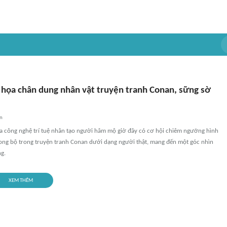
 họa chân dung nhân vật truyện tranh Conan, sững sờ
an
ủa công nghệ trí tuệ nhân tạo người hâm mộ giờ đây có cơ hội chiêm ngưỡng hình
rong bộ trong truyện tranh Conan dưới dạng người thật, mang đến một góc nhìn
g.
XEM THÊM