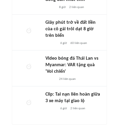
8 giờ
2
liên quan
Giây phút trở về đất liền
của cô gái trôi dạt 8 giờ
trên biển
6 giờ
60
liên quan
Video bóng đá Thái Lan vs
Myanmar: VAR tặng quà
'Voi chiến'
24
liên quan
Clip: Tai nạn liên hoàn giữa
3 xe máy tại giao lộ
6 giờ
2
liên quan