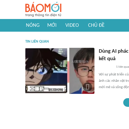
NÓNG
MỚI
VIDEO
CHỦ ĐỀ
TIN LIÊN QUAN
Dùng AI phác
kết quả
1
liên qu
Với sự phát triển c
ảnh các nhân vật t
mới mẻ và sống độn