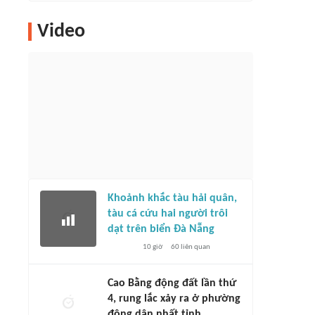
Video
Khoảnh khắc tàu hải quân,
tàu cá cứu hai người trôi
dạt trên biển Đà Nẵng
10 giờ
60
liên quan
Cao Bằng động đất lần thứ
4, rung lắc xảy ra ở phường
đông dân nhất tỉnh