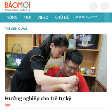
NÓNG
MỚI
VIDEO
CHỦ ĐỀ
#ASEAN Cup 2026
#Trí tuệ nhân tạo
#Mỹ - Iran
#Khám phá Việt Nam
TIN LIÊN QUAN
#Khám phá thế giới
Hướng nghiệp cho trẻ tự kỷ