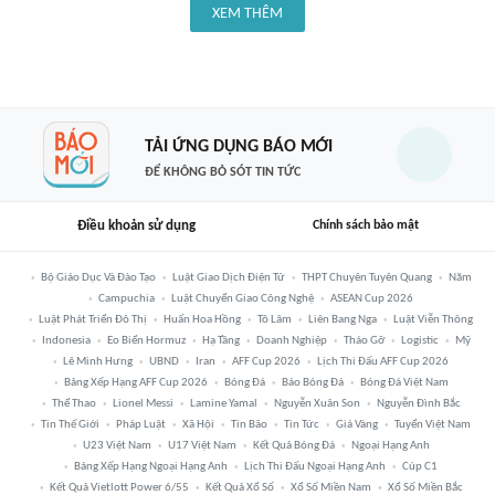
XEM THÊM
TẢI ỨNG DỤNG BÁO MỚI
ĐỂ KHÔNG BỎ SÓT TIN TỨC
Điều khoản sử dụng
Chính sách bảo mật
Bộ Giáo Dục Và Đào Tạo
Luật Giao Dịch Điện Tử
THPT Chuyên Tuyên Quang
Năm
Campuchia
Luật Chuyển Giao Công Nghệ
ASEAN Cup 2026
Luật Phát Triển Đô Thị
Huấn Hoa Hồng
Tô Lâm
Liên Bang Nga
Luật Viễn Thông
Indonesia
Eo Biển Hormuz
Hạ Tầng
Doanh Nghiệp
Tháo Gỡ
Logistic
Mỹ
Lê Minh Hưng
UBND
Iran
AFF Cup 2026
Lịch Thi Đấu AFF Cup 2026
Bảng Xếp Hạng AFF Cup 2026
Bóng Đá
Báo Bóng Đá
Bóng Đá Việt Nam
Thể Thao
Lionel Messi
Lamine Yamal
Nguyễn Xuân Son
Nguyễn Đình Bắc
Tin Thế Giới
Pháp Luật
Xã Hội
Tin Bão
Tin Tức
Giá Vàng
Tuyển Việt Nam
U23 Việt Nam
U17 Việt Nam
Kết Quả Bóng Đá
Ngoại Hạng Anh
Bảng Xếp Hạng Ngoại Hạng Anh
Lịch Thi Đấu Ngoại Hạng Anh
Cúp C1
Kết Quả Vietlott Power 6/55
Kết Quả Xổ Số
Xổ Số Miền Nam
Xổ Số Miền Bắc