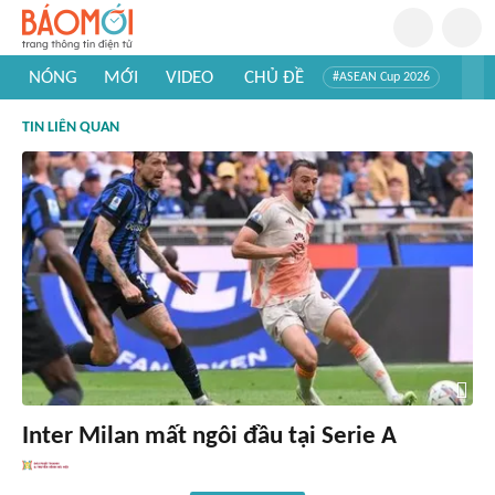
NÓNG
MỚI
VIDEO
CHỦ ĐỀ
#ASEAN Cup 2026
#Trí tuệ nhân tạo
#Mỹ - Iran
#Khám phá Việt Nam
TIN LIÊN QUAN
#Khám phá thế giới
Inter Milan mất ngôi đầu tại Serie A