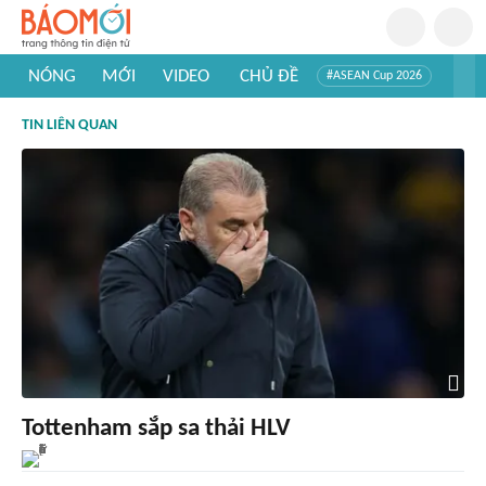
NÓNG
MỚI
VIDEO
CHỦ ĐỀ
#ASEAN Cup 2026
#Trí tuệ nhân tạo
#Mỹ - Iran
#Khám phá Việt Nam
TIN LIÊN QUAN
#Khám phá thế giới
Tottenham sắp sa thải HLV