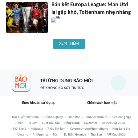
Bán kết Europa League: Man Utd
lại gặp khó, Tottenham nhẹ nhàng
XEM THÊM
TẢI ỨNG DỤNG BÁO MỚI
ĐỂ KHÔNG BỎ SÓT TIN TỨC
Điều khoản sử dụng
Chính sách bảo mật
Đội Tuyển Việt Nam
Doanh Nghiệp
Đình Bắc
Cảnh Sát Kinh Tế
Liên Bang Nga
Iran
Tô Lâm
Luật Dầu Khí
Nắng Nóng
Myanmar
ASEAN Cup 2026
Mũi Nghê
Malaysia
Triệu Thị Tâm
Xaysomphone Phomvihane
Kim Sang-Sik
Ukraine
Philippines
Năm
Eo Biển Hormuz
Thái Lan
AFF Cup 2026