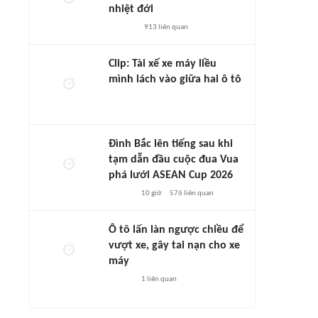
nhiệt đới
913
liên quan
Clip: Tài xế xe máy liều
mình lách vào giữa hai ô tô
Đình Bắc lên tiếng sau khi
tạm dẫn đầu cuộc đua Vua
phá lưới ASEAN Cup 2026
10 giờ
576
liên quan
Ô tô lấn làn ngược chiều để
vượt xe, gây tai nạn cho xe
máy
1
liên quan