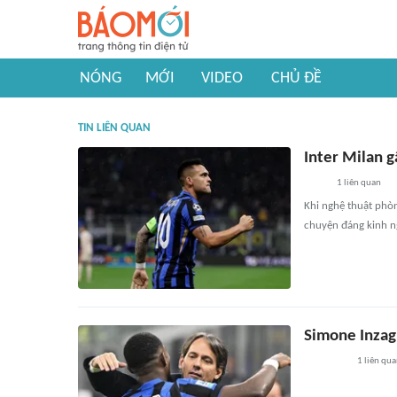
NÓNG
MỚI
VIDEO
CHỦ ĐỀ
TIN LIÊN QUAN
Inter Milan 
1
liên quan
Khi nghệ thuật phòn
chuyện đáng kinh n
Simone Inzagh
1
liên qu