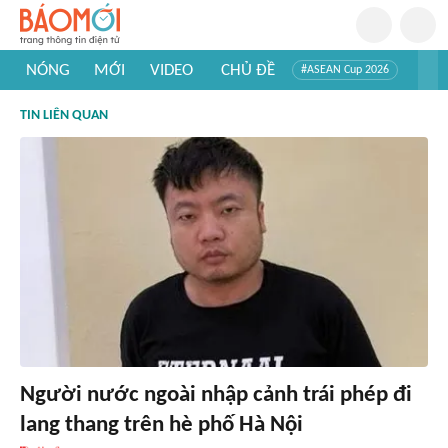
NÓNG
MỚI
VIDEO
CHỦ ĐỀ
#ASEAN Cup 2026
#Trí tuệ nhân tạo
#Mỹ - Iran
#Khám phá Việt Nam
TIN LIÊN QUAN
#Khám phá thế giới
Người nước ngoài nhập cảnh trái phép đi
lang thang trên hè phố Hà Nội