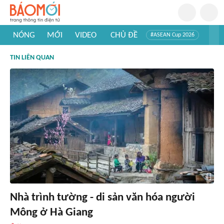
NÓNG
MỚI
VIDEO
CHỦ ĐỀ
#ASEAN Cup 2026
#Trí tuệ nhân tạo
#Mỹ - Iran
#Khám phá Việt Nam
TIN LIÊN QUAN
#Khám phá thế giới
Nhà trình tường - di sản văn hóa người
Mông ở Hà Giang