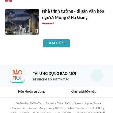
Nhà trình tường - di sản văn hóa
người Mông ở Hà Giang
XEM THÊM
TẢI ỨNG DỤNG BÁO MỚI
ĐỂ KHÔNG BỎ SÓT TIN TỨC
Điều khoản sử dụng
Chính sách bảo mật
Bộ Giáo Dục Và Đào Tạo
Bắc Ninh (thành Phố)
Oman
Sophon Zaram
Campuchia
An Ninh Mạng
Vùng Thủ Đô
Eo Biển Hormuz
Lê Minh Hưng