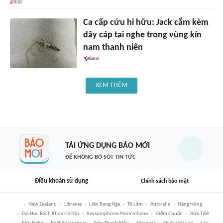
Ca cấp cứu hi hữu: Jack cắm kèm
dây cáp tai nghe trong vùng kín
nam thanh niên
XEM THÊM
TẢI ỨNG DỤNG BÁO MỚI
ĐỂ KHÔNG BỎ SÓT TIN TỨC
Điều khoản sử dụng
Chính sách bảo mật
New Zealand
Ukraine
Liên Bang Nga
Tô Lâm
Australia
Nắng Nóng
Đại Học Bách Khoa Hà Nội
Xaysomphone Phomvihane
Điểm Chuẩn
Rửa Tiền