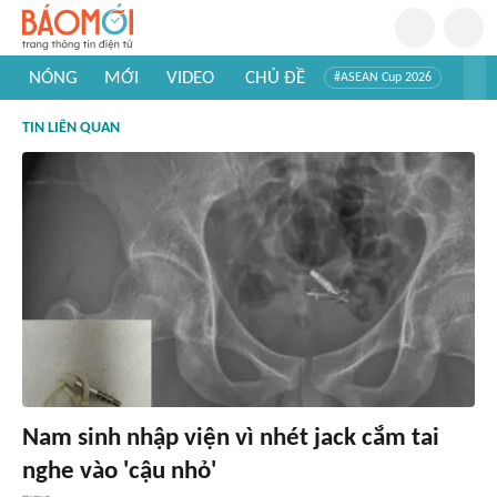
NÓNG
MỚI
VIDEO
CHỦ ĐỀ
#ASEAN Cup 2026
#Trí tuệ nhân tạo
#Mỹ - Iran
#Khám phá Việt Nam
TIN LIÊN QUAN
#Khám phá thế giới
Nam sinh nhập viện vì nhét jack cắm tai
nghe vào 'cậu nhỏ'