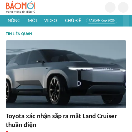
NÓNG
MỚI
VIDEO
CHỦ ĐỀ
#ASEAN Cup 2026
#Trí tuệ nhân tạo
#Mỹ - Iran
#Khám phá Việt Nam
TIN LIÊN QUAN
#Khám phá thế giới
Toyota xác nhận sắp ra mắt Land Cruiser
thuần điện