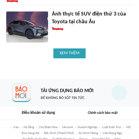
Ảnh thực tế SUV điện thứ 3 của
Toyota tại châu Âu
XEM THÊM
TẢI ỨNG DỤNG BÁO MỚI
ĐỂ KHÔNG BỎ SÓT TIN TỨC
Điều khoản sử dụng
Chính sách bảo mật
Iran
Hạ Tầng
Chợ Biên Hòa
Ukraine
Doanh Nghiệp
Luật Kiến Trúc
Mỹ
Kim Sang-Sik
Bắc Ninh (thành Phố)
An Ninh Mạng
Liên Bang Nga