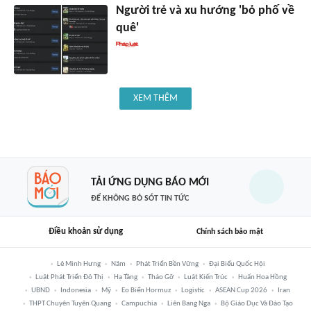
Người trẻ và xu hướng 'bỏ phố về
quê'
XEM THÊM
TẢI ỨNG DỤNG BÁO MỚI
ĐỂ KHÔNG BỎ SÓT TIN TỨC
Điều khoản sử dụng
Chính sách bảo mật
Lê Minh Hưng
Năm
Phát Triển Bền Vững
Đại Biểu Quốc Hội
Luật Phát Triển Đô Thị
Hạ Tầng
Tháo Gỡ
Luật Kiến Trúc
Huấn Hoa Hồng
UBND
Indonesia
Mỹ
Eo Biển Hormuz
Logistic
ASEAN Cup 2026
Iran
THPT Chuyên Tuyên Quang
Campuchia
Liên Bang Nga
Bộ Giáo Dục Và Đào Tạo