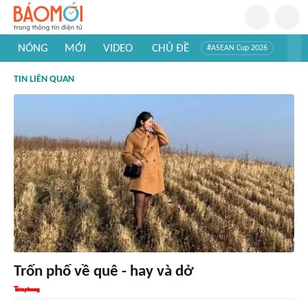
NÓNG
MỚI
VIDEO
CHỦ ĐỀ
#ASEAN Cup 2026
#Trí tuệ nhân tạo
#Mỹ - Iran
#Khám phá Việt Nam
TIN LIÊN QUAN
#Khám phá thế giới
Trốn phố về quê - hay và dở