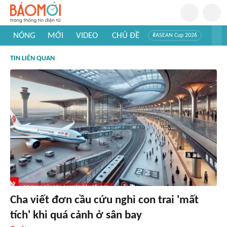
NÓNG
MỚI
VIDEO
CHỦ ĐỀ
#ASEAN Cup 2026
#Trí tuệ nhân tạo
#Mỹ - Iran
#Khám phá Việt Nam
TIN LIÊN QUAN
#Khám phá thế giới
Cha viết đơn cầu cứu nghi con trai 'mất
tích' khi quá cảnh ở sân bay