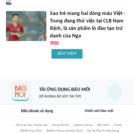
Sao trẻ mang hai dòng máu Việt -
Trung đang thử việc tại CLB Nam
Định, là sản phẩm lò đào tạo trứ
danh của Nga
XEM THÊM
TẢI ỨNG DỤNG BÁO MỚI
ĐỂ KHÔNG BỎ SÓT TIN TỨC
Điều khoản sử dụng
Chính sách bảo mật
Bộ Giáo Dục Và Đào Tạo
Vùng Thủ Đô
Sophon Zaram
Bắc Ninh
Oman
ASEAN Cup 2026
Better Choice Awards 2026
Dự Án Đầu Tư Xây Dựng