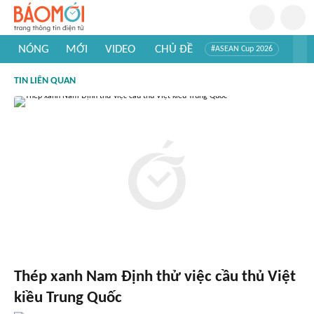
NÓNG
MỚI
VIDEO
CHỦ ĐỀ
#ASEAN Cup 2026
#Trí tuệ nhân tạo
#Mỹ - Iran
#Khám phá Việt Nam
TIN LIÊN QUAN
#Khám phá thế giới
Thép xanh Nam Định thử việc cầu thủ Việt
kiều Trung Quốc