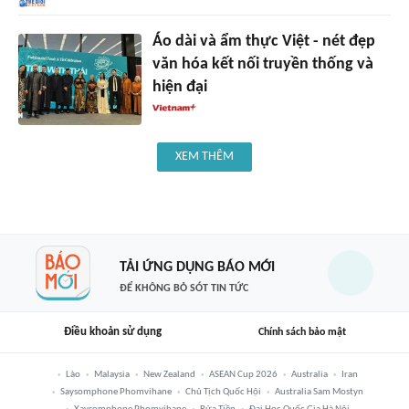
Áo dài và ẩm thực Việt - nét đẹp
văn hóa kết nối truyền thống và
hiện đại
XEM THÊM
TẢI ỨNG DỤNG BÁO MỚI
ĐỂ KHÔNG BỎ SÓT TIN TỨC
Điều khoản sử dụng
Chính sách bảo mật
Lào
Malaysia
New Zealand
ASEAN Cup 2026
Australia
Iran
Saysomphone Phomvihane
Chủ Tịch Quốc Hội
Australia Sam Mostyn