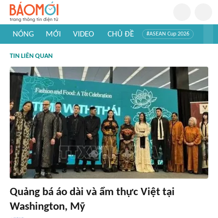
NÓNG
MỚI
VIDEO
CHỦ ĐỀ
#ASEAN Cup 2026
#Trí tuệ nhân tạo
#Mỹ - Iran
#Khám phá Việt Nam
TIN LIÊN QUAN
#Khám phá thế giới
Quảng bá áo dài và ẩm thực Việt tại
Washington, Mỹ