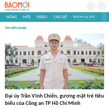
NÓNG
MỚI
VIDEO
CHỦ ĐỀ
#ASEAN Cup 2026
#Trí tuệ nhân tạo
#Mỹ - Iran
#Khám phá Việt Nam
TIN LIÊN QUAN
#Khám phá thế giới
Đại úy Trần Vĩnh Chiến, gương mặt trẻ tiêu
biểu của Công an TP Hồ Chí Minh