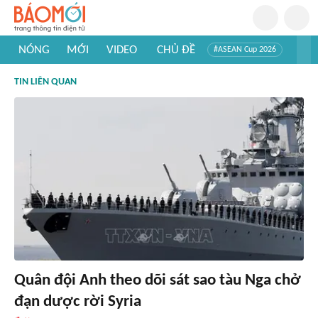
NÓNG
MỚI
VIDEO
CHỦ ĐỀ
#ASEAN Cup 2026
#Trí tuệ nhân tạo
#Mỹ - Iran
#Khám phá Việt Nam
TIN LIÊN QUAN
#Khám phá thế giới
Quân đội Anh theo dõi sát sao tàu Nga chở
đạn dược rời Syria