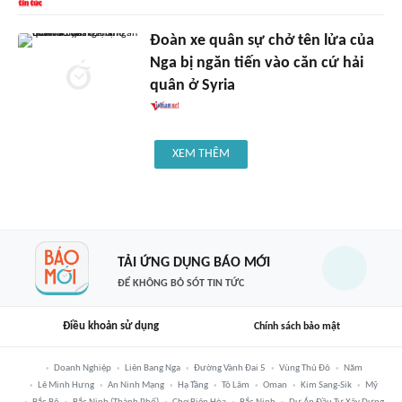
Đoàn xe quân sự chở tên lửa của
Nga bị ngăn tiến vào căn cứ hải
quân ở Syria
XEM THÊM
TẢI ỨNG DỤNG BÁO MỚI
ĐỂ KHÔNG BỎ SÓT TIN TỨC
Điều khoản sử dụng
Chính sách bảo mật
Doanh Nghiệp
Liên Bang Nga
Đường Vành Đai 5
Vùng Thủ Đô
Năm
Lê Minh Hưng
An Ninh Mạng
Hạ Tầng
Tô Lâm
Oman
Kim Sang-Sik
Mỹ