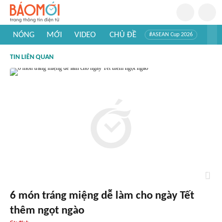
NÓNG
MỚI
VIDEO
CHỦ ĐỀ
#ASEAN Cup 2026
#Trí tuệ nhân tạo
#Mỹ - Iran
#Khám phá Việt Nam
TIN LIÊN QUAN
#Khám phá thế giới
6 món tráng miệng dễ làm cho ngày Tết
thêm ngọt ngào