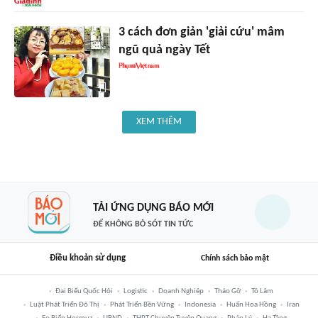
3 cách đơn giản 'giải cứu' mâm
ngũ quả ngày Tết
XEM THÊM
TẢI ỨNG DỤNG BÁO MỚI
ĐỂ KHÔNG BỎ SÓT TIN TỨC
Điều khoản sử dụng
Chính sách bảo mật
Đại Biểu Quốc Hội
Logistic
Doanh Nghiệp
Tháo Gỡ
Tô Lâm
Luật Phát Triển Đô Thị
Phát Triển Bền Vững
Indonesia
Huấn Hoa Hồng
Iran