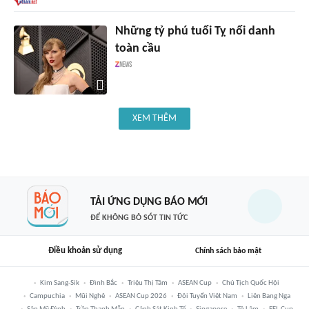
Những tỷ phú tuổi Tỵ nổi danh
toàn cầu
XEM THÊM
TẢI ỨNG DỤNG BÁO MỚI
ĐỂ KHÔNG BỎ SÓT TIN TỨC
Điều khoản sử dụng
Chính sách bảo mật
Kim Sang-Sik
Đình Bắc
Triệu Thị Tâm
ASEAN Cup
Chủ Tịch Quốc Hội
Campuchia
Mũi Nghê
ASEAN Cup 2026
Đội Tuyển Việt Nam
Liên Bang Nga