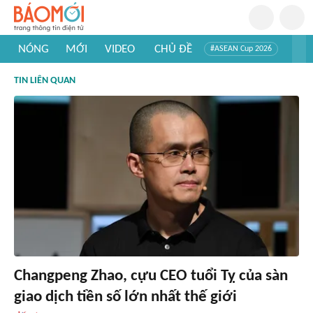
NÓNG
MỚI
VIDEO
CHỦ ĐỀ
#ASEAN Cup 2026
#Trí tuệ nhân tạo
#Mỹ - Iran
#Khám phá Việt Nam
TIN LIÊN QUAN
#Khám phá thế giới
Changpeng Zhao, cựu CEO tuổi Tỵ của sàn
giao dịch tiền số lớn nhất thế giới