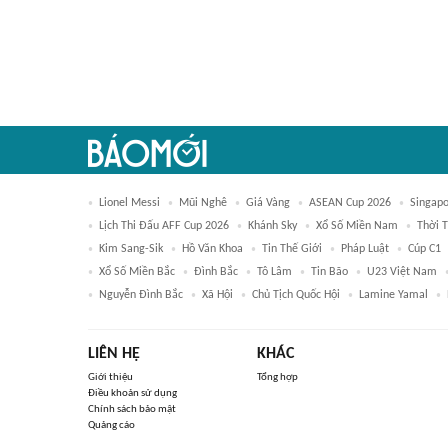
Lionel Messi
Mũi Nghê
Giá Vàng
ASEAN Cup 2026
Singap
Lịch Thi Đấu AFF Cup 2026
Khánh Sky
Xổ Số Miền Nam
Thời T
Kim Sang-Sik
Hồ Văn Khoa
Tin Thế Giới
Pháp Luật
Cúp C1
Xổ Số Miền Bắc
Đình Bắc
Tô Lâm
Tin Bão
U23 Việt Nam
Nguyễn Đình Bắc
Xã Hội
Chủ Tịch Quốc Hội
Lamine Yamal
LIÊN HỆ
KHÁC
Giới thiệu
Tổng hợp
Điều khoản sử dụng
Chính sách bảo mật
Quảng cáo