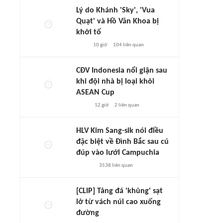
Lý do Khánh 'Sky', 'Vua
Quạt' và Hồ Văn Khoa bị
khởi tố
10 giờ
104
liên quan
CĐV Indonesia nổi giận sau
khi đội nhà bị loại khỏi
ASEAN Cup
12 giờ
2
liên quan
HLV Kim Sang-sik nói điều
đặc biệt về Đình Bắc sau cú
đúp vào lưới Campuchia
3538
liên quan
[CLIP] Tảng đá 'khủng' sạt
lở từ vách núi cao xuống
đường