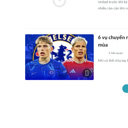
United trước khi k
nhiều rào cản lớn n
6 vụ chuyển 
mùa
2
liên quan
MU có thể chia tay