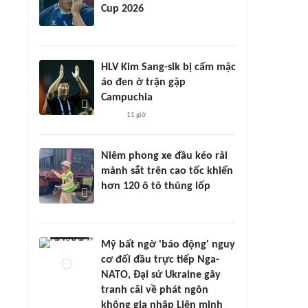
Cup 2026
HLV Kim Sang-sik bị cấm mặc
áo đen ở trận gặp
Campuchia
11 giờ
Niêm phong xe đầu kéo rải
mảnh sắt trên cao tốc khiến
hơn 120 ô tô thủng lốp
Mỹ bất ngờ 'báo động' nguy
cơ đối đầu trực tiếp Nga-
NATO, Đại sứ Ukraine gây
tranh cãi về phát ngôn
không gia nhập Liên minh