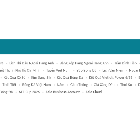
ore
Lịch Thi Đấu Ngoại Hạng Anh
Bảng Xếp Hạng Ngoại Hạng Anh
Trần Đình Tiệp
iết Thành Phố Hồ Chí Minh
Tuyển Việt Nam
Báo Bóng Đá
Lịch Vạn Niên
Ngoại 
Kết Quả Xổ Số
Kim Sang Sik
Kết Quả Bóng Đá
Kết Quả Vietlott Power 6/55
Thời Tiết
Bóng Đá Việt Nam
Năm
Giao Thông
Giá Xăng Dầu
Thời Sự
D
Bóng Đá
AFF Cup 2026
Zalo Business Account
Zalo Cloud