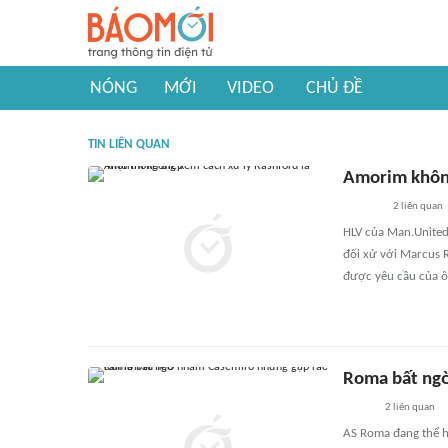
NÓNG
MỚI
VIDEO
CHỦ ĐỀ
TIN LIÊN QUAN
Amorim không
2
liên quan
HLV của Man.United
đối xử với Marcus 
được yêu cầu của ô
Roma bất ngờ
2
liên quan
AS Roma đang thể h