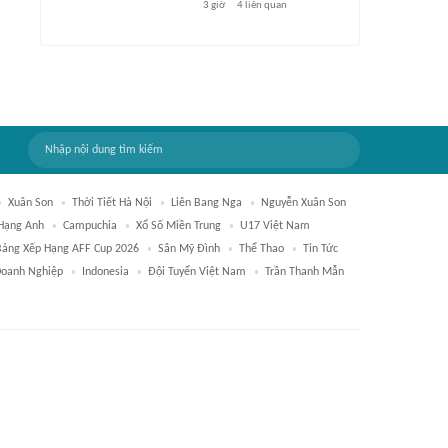
3 giờ
4
liên quan
Xuân Son
Thời Tiết Hà Nội
Liên Bang Nga
Nguyễn Xuân Son
Hạng Anh
Campuchia
Xổ Số Miền Trung
U17 Việt Nam
Bảng Xếp Hạng AFF Cup 2026
Sân Mỹ Đình
Thể Thao
Tin Tức
oanh Nghiệp
Indonesia
Đội Tuyển Việt Nam
Trần Thanh Mẫn