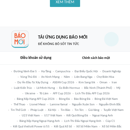
XEM THÊM
TẢI ỨNG DỤNG BÁO MỚI
ĐỂ KHÔNG BỎ SÓT TIN TỨC
Điều khoản sử dụng
Chính sách bảo mật
Đường Vành Đai 5
Hạ Tầng
Campuchia
Đại Biểu Quốc Hội
Doanh Nghiệp
Vùng Thủ Đô
An Ninh Mạng
Năm
Liên Bang Nga
Chợ Biên Hòa
Dự Án Đầu Tư Xây Dựng
ASEAN Cup 2026
Kim Sang-Sik
Oman
Iran
Luật Kiến Trúc
Lê Minh Hưng
Eo Biển Hormuz
Bắc Ninh (thành Phố)
Mỹ
Ukraine
Tô Lâm
AFF Cup 2026
Lịch Thi Đấu AFF Cup 2026
Bảng Xếp Hạng AFF Cup 2026
Bóng Đá
Báo Bóng Đá
Bóng Đá Việt Nam
Thể Thao
Lionel Messi
Lamine Yamal
Nguyễn Xuân Son
Nguyễn Đình Bắc
Tin Thế Giới
Pháp Luật
Xã Hội
Tin Bão
Tin Tức
Giá Vàng
Tuyển Việt Nam
U23 Việt Nam
U17 Việt Nam
Kết Quả Bóng Đá
Ngoại Hạng Anh
Bảng Xếp Hạng Ngoại Hạng Anh
Lịch Thi Đấu Ngoại Hạng Anh
Cúp C1
Kết Quả Vietlott Power 6/55
Kết Quả Xổ Số
Xổ Số Miền Nam
Xổ Số Miền Bắc