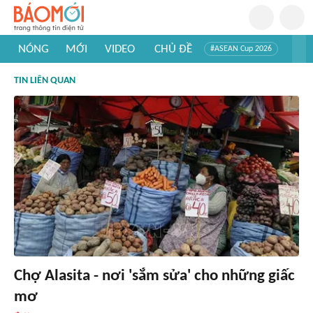
NÓNG
MỚI
VIDEO
CHỦ ĐỀ
#ASEAN Cup 2026
#Trí tuệ nhân tạo
#Mỹ - Iran
#Khám phá Việt Nam
TIN LIÊN QUAN
#Khám phá thế giới
Chợ Alasita - nơi 'sắm sửa' cho những giấc
mơ