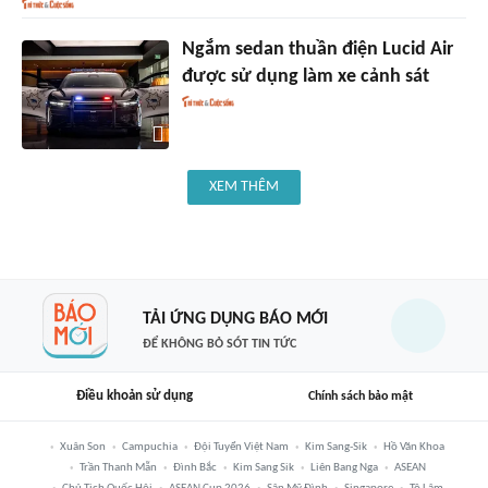
Ngắm sedan thuần điện Lucid Air
được sử dụng làm xe cảnh sát
XEM THÊM
TẢI ỨNG DỤNG BÁO MỚI
ĐỂ KHÔNG BỎ SÓT TIN TỨC
Điều khoản sử dụng
Chính sách bảo mật
Xuân Son
Campuchia
Đội Tuyển Việt Nam
Kim Sang-Sik
Hồ Văn Khoa
Trần Thanh Mẫn
Đình Bắc
Kim Sang Sik
Liên Bang Nga
ASEAN