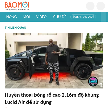
NÓNG
MỚI
VIDEO
CHỦ ĐỀ
#ASEAN Cup 2026
#Trí tuệ nhân tạo
#Mỹ - Iran
#Khám phá Việt Nam
TIN LIÊN QUAN
#Khám phá thế giới
Huyền thoại bóng rổ cao 2,16m độ khủng
Lucid Air để sử dụng