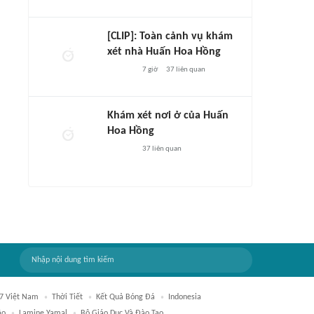
[CLIP]: Toàn cảnh vụ khám
xét nhà Huấn Hoa Hồng
7 giờ
37
liên quan
Khám xét nơi ở của Huấn
Hoa Hồng
37
liên quan
7 Việt Nam
Thời Tiết
Kết Quả Bóng Đá
Indonesia
ão
Lamine Yamal
Bộ Giáo Dục Và Đào Tạo