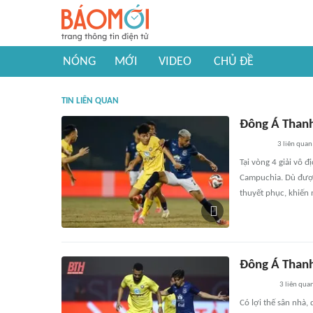
NÓNG
MỚI
VIDEO
CHỦ ĐỀ
TIN LIÊN QUAN
Đông Á Thanh
3
liên quan
Tại vòng 4 giải vô 
Campuchia. Dù được
thuyết phục, khiến
Đông Á Thanh
3
liên qua
Có lợi thế sân nhà,