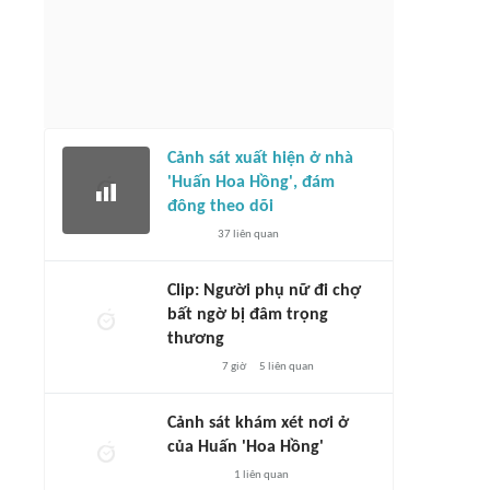
Cảnh sát xuất hiện ở nhà
'Huấn Hoa Hồng', đám
đông theo dõi
37
liên quan
Clip: Người phụ nữ đi chợ
bất ngờ bị đâm trọng
thương
7 giờ
5
liên quan
Cảnh sát khám xét nơi ở
của Huấn 'Hoa Hồng'
1
liên quan