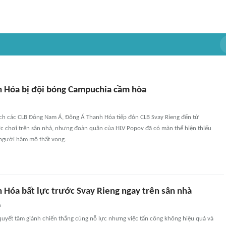
 Hóa bị đội bóng Campuchia cầm hòa
địch các CLB Đông Nam Á, Đông Á Thanh Hóa tiếp đón CLB Svay Rieng đến từ
 chơi trên sân nhà, nhưng đoàn quân của HLV Popov đã có màn thể hiện thiếu
 người hâm mộ thất vọng.
 Hóa bất lực trước Svay Rieng ngay trên sân nhà
n
 quyết tâm giành chiến thắng cùng nỗ lực nhưng việc tấn công không hiệu quả và