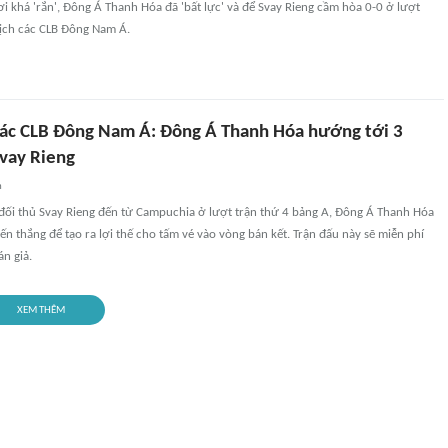
ơi khá 'rắn', Đông Á Thanh Hóa đã 'bất lực' và để Svay Rieng cầm hòa 0-0 ở lượt
 địch các CLB Đông Nam Á.
 các CLB Đông Nam Á: Đông Á Thanh Hóa hướng tới 3
vay Rieng
n
 đối thủ Svay Rieng đến từ Campuchia ở lượt trận thứ 4 bảng A, Đông Á Thanh Hóa
iến thắng để tạo ra lợi thế cho tấm vé vào vòng bán kết. Trận đấu này sẽ miễn phí
án giả.
XEM THÊM