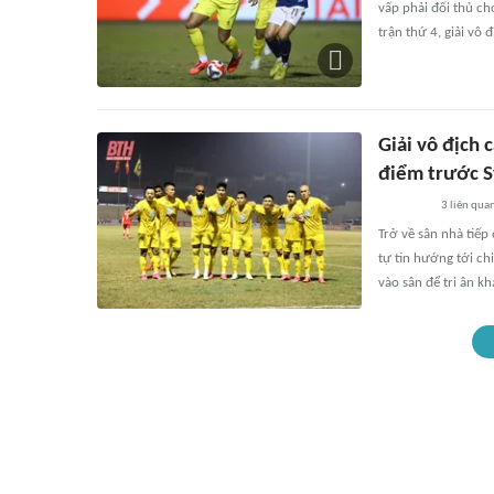
vấp phải đối thủ ch
trận thứ 4, giải vô
Giải vô địch
điểm trước S
3
liên qua
Trở về sân nhà tiếp
tự tin hướng tới ch
vào sân để tri ân kh