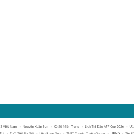
3 Việt Nam
Nguyễn Xuân Son
Xổ Số Miền Trung
Lịch Thi Đấu AFF Cup 2026
U1
Thị
Thời Tiết Hà Nội
Liên Bang Nga
THPT Chuyên Tuyên Quang
UBND
Tin B