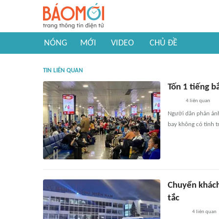
NÓNG
MỚI
VIDEO
CHỦ ĐỀ
TIN LIÊN QUAN
Tốn 1 tiếng b
4
liên quan
Người dân phản ánh 
bay không có tình tr
Chuyển khách
tắc
4
liên quan