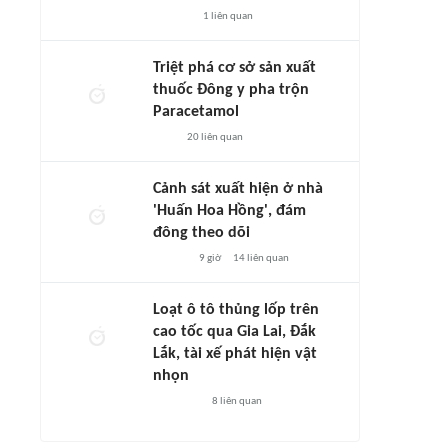
1
liên quan
Triệt phá cơ sở sản xuất
thuốc Đông y pha trộn
Paracetamol
20
liên quan
Cảnh sát xuất hiện ở nhà
'Huấn Hoa Hồng', đám
đông theo dõi
9 giờ
14
liên quan
Loạt ô tô thủng lốp trên
cao tốc qua Gia Lai, Đắk
Lắk, tài xế phát hiện vật
nhọn
8
liên quan