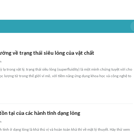
ởng về trạng thái siêu lỏng của vật chất
an
 lạ trong vật lý, trạng thái siêu lỏng (superfluidity) là một minh chứng tuyệt vời cho
ọc lượng tử trong thế giới vĩ mô, với tiềm năng ứng dụng khoa học và công nghệ to
tồn tại của các hành tinh dạng lỏng
an
 tinh ở dạng lỏng là khá thú vị và hoàn toàn khả thi về mặt lý thuyết. Hãy thử xem