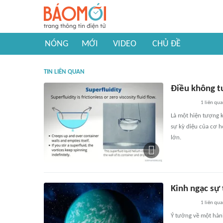
NÓNG
MỚI
VIDEO
CHỦ ĐỀ
TIN LIÊN QUAN
Điều không tư
1
liên qu
Là một hiện tượng kỳ
sự kỳ diệu của cơ h
lớn.
Kinh ngạc sự 
1
liên qu
Ý tưởng về một hành