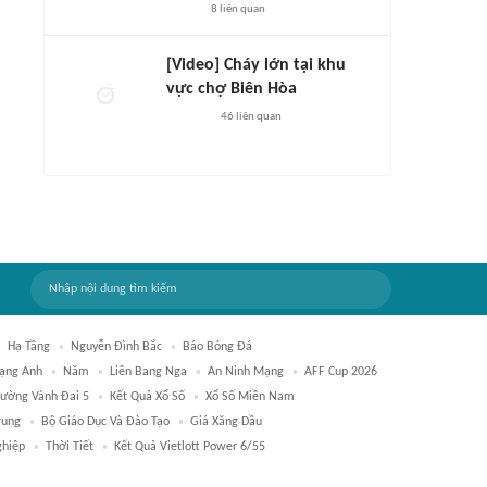
8
liên quan
[Video] Cháy lớn tại khu
vực chợ Biên Hòa
46
liên quan
Hạ Tầng
Nguyễn Đình Bắc
Báo Bóng Đá
ạng Anh
Năm
Liên Bang Nga
An Ninh Mạng
AFF Cup 2026
ường Vành Đai 5
Kết Quả Xổ Số
Xổ Số Miền Nam
rung
Bộ Giáo Dục Và Đào Tạo
Giá Xăng Dầu
hiệp
Thời Tiết
Kết Quả Vietlott Power 6/55