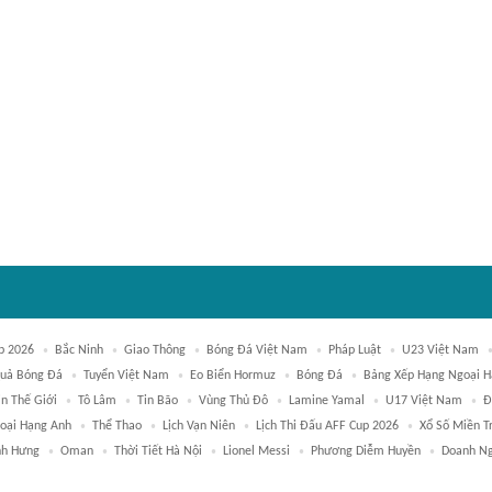
p 2026
Bắc Ninh
Giao Thông
Bóng Đá Việt Nam
Pháp Luật
U23 Việt Nam
Quả Bóng Đá
Tuyển Việt Nam
Eo Biển Hormuz
Bóng Đá
Bảng Xếp Hạng Ngoại H
in Thế Giới
Tô Lâm
Tin Bão
Vùng Thủ Đô
Lamine Yamal
U17 Việt Nam
Đ
goại Hạng Anh
Thể Thao
Lịch Vạn Niên
Lịch Thi Đấu AFF Cup 2026
Xổ Số Miền T
nh Hưng
Oman
Thời Tiết Hà Nội
Lionel Messi
Phương Diễm Huyền
Doanh Ng