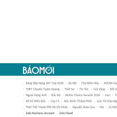
Bảng Xếp Hạng AFF Cup 2026
Xã Hội
Chợ Biên Hòa
ASEAN Cu
THPT Chuyên Tuyên Quang
Thời Sự
Tin Tức
Giá Vàng
Kết 
Ngoại Hạng Anh
Bắc Bộ
Better Choice Awards 2026
Iran
T
Xổ Số Miền Bắc
Cúp C1
Bắc Ninh (thành Phố)
Lịch Thi Đấu N
Thời Tiết Thành Phố Hồ Chí Minh
Nguyễn Xuân Son
Mỹ
Lê Mi
Zalo Business Account
Zalo Cloud