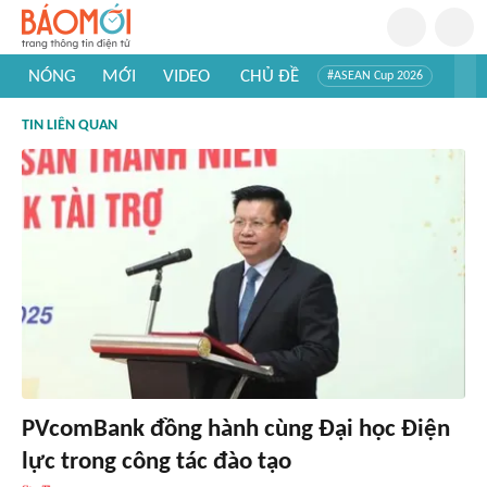
NÓNG
MỚI
VIDEO
CHỦ ĐỀ
#ASEAN Cup 2026
#Trí tuệ nhân tạo
#Mỹ - Iran
#Khám phá Việt Nam
TIN LIÊN QUAN
#Khám phá thế giới
PVcomBank đồng hành cùng Đại học Điện
lực trong công tác đào tạo