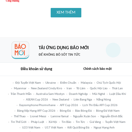
XEM THÊM
TẢI ỨNG DỤNG BÁO MỚI
ĐỂ KHÔNG BỎ SÓT TIN TỨC
Điều khoản sử dụng
Chính sách bảo mật
Đội Tuyển Việt Nam
Ukraine
Điểm Chuẩn
Malaysia
Chủ Tịch Quốc Hội
Myanmar
New Zealand Cindy Kiro
Iran
Tô Lâm
Quốc Hội Lào
Thái Lan
Trần Thanh Mẫn
Australia Sam Mostyn
Doanh Nghiệp
Mũi Nghê
Luật Dầu Khí
ASEAN Cup 2026
New Zealand
Liên Bang Nga
Nắng Nóng
Xaysomphone Phomvihane
AFF Cup 2026
Lịch Thi Đấu AFF Cup 2026
Bảng Xếp Hạng AFF Cup 2026
Bóng Đá
Báo Bóng Đá
Bóng Đá Việt Nam
Thể Thao
Lionel Messi
Lamine Yamal
Nguyễn Xuân Son
Nguyễn Đình Bắc
Tin Thế Giới
Pháp Luật
Xã Hội
Tin Bão
Tin Tức
Giá Vàng
Tuyển Việt Nam
U23 Việt Nam
U17 Việt Nam
Kết Quả Bóng Đá
Ngoại Hạng Anh