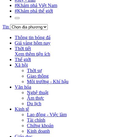
#Khám phá Việt Nam
#Khám phá thế giới
Tin
Thông tin bóng đá
Giá vàng hôm nay
Thời tiết
Xem thêm tiện ích
Thế giới
Xã hội
Thời sự
Giao thông
Môi trường - Khí hậu
Văn hóa
Nghệ thuật
Ẩm thực
Du lịch
Kinh tế
Lao động - Việc làm
Tài chính
Chứng khoán
Kinh doanh
Giáo dục