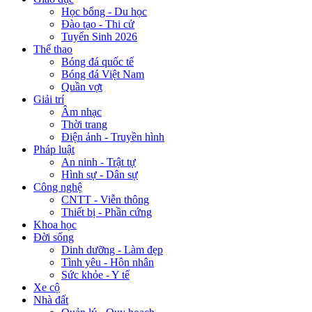
Học bổng - Du học
Đào tạo - Thi cử
Tuyển Sinh 2026
Thể thao
Bóng đá quốc tế
Bóng đá Việt Nam
Quần vợt
Giải trí
Âm nhạc
Thời trang
Điện ảnh - Truyền hình
Pháp luật
An ninh - Trật tự
Hình sự - Dân sự
Công nghệ
CNTT - Viễn thông
Thiết bị - Phần cứng
Khoa học
Đời sống
Dinh dưỡng - Làm đẹp
Tình yêu - Hôn nhân
Sức khỏe - Y tế
Xe cộ
Nhà đất