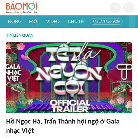
NÓNG
MỚI
VIDEO
CHỦ ĐỀ
#ASEAN Cup 2026
#Trí tuệ nhân tạo
#Mỹ - Iran
#Khám phá Việt Nam
TIN LIÊN QUAN
#Khám phá thế giới
Hồ Ngọc Hà, Trấn Thành hội ngộ ở Gala
nhạc Việt