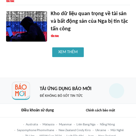
Kho dữ liệu quan trọng về tài sản
và bất động sản của Nga bị tin tặc
tấn công
XEM THÊM
TẢI ỨNG DỤNG BÁO MỚI
ĐỂ KHÔNG BỎ SÓT TIN TỨC
Điều khoản sử dụng
Chính sách bảo mật
Australia
Malaysia
Myanmar
Liên Bang Nga
Nắng Nóng
Saysomphone Phomvihane
New Zealand Cindy Kiro
Ukraine
Mũi Nghê