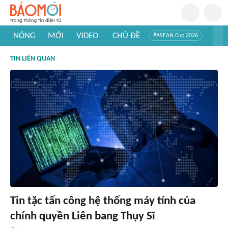
NÓNG
MỚI
VIDEO
CHỦ ĐỀ
#ASEAN Cup 2026
#Trí tuệ nhân tạo
#Mỹ - Iran
#Khám phá Việt Nam
TIN LIÊN QUAN
#Khám phá thế giới
Tin tặc tấn công hệ thống máy tính của
chính quyền Liên bang Thụy Sĩ