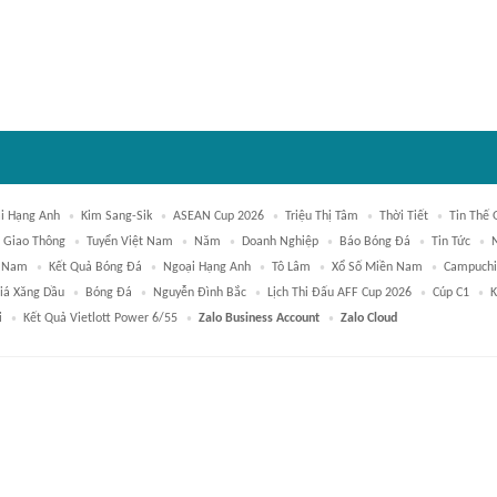
i Hạng Anh
Kim Sang-Sik
ASEAN Cup 2026
Triệu Thị Tâm
Thời Tiết
Tin Thế 
Giao Thông
Tuyển Việt Nam
Năm
Doanh Nghiệp
Báo Bóng Đá
Tin Tức
t Nam
Kết Quả Bóng Đá
Ngoại Hạng Anh
Tô Lâm
Xổ Số Miền Nam
Campuchi
iá Xăng Dầu
Bóng Đá
Nguyễn Đình Bắc
Lịch Thi Đấu AFF Cup 2026
Cúp C1
K
i
Kết Quả Vietlott Power 6/55
Zalo Business Account
Zalo Cloud