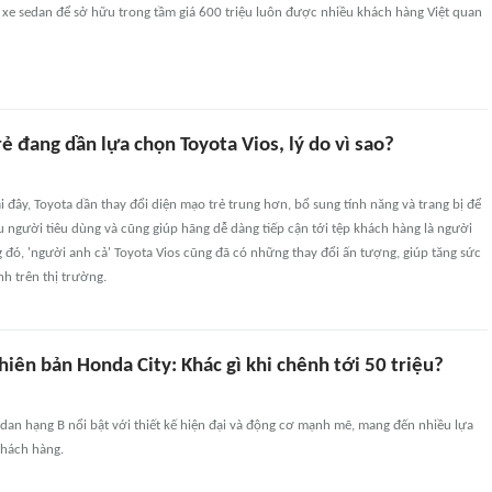
 xe sedan để sở hữu trong tầm giá 600 triệu luôn được nhiều khách hàng Việt quan
ẻ đang dần lựa chọn Toyota Vios, lý do vì sao?
ại đây, Toyota dần thay đổi diện mạo trẻ trung hơn, bổ sung tính năng và trang bị để
u người tiêu dùng và cũng giúp hãng dễ dàng tiếp cận tới tệp khách hàng là người
ng đó, 'người anh cả' Toyota Vios cũng đã có những thay đổi ấn tượng, giúp tăng sức
nh trên thị trường.
hiên bản Honda City: Khác gì khi chênh tới 50 triệu?
dan hạng B nổi bật với thiết kế hiện đại và động cơ mạnh mẽ, mang đến nhiều lựa
hách hàng.