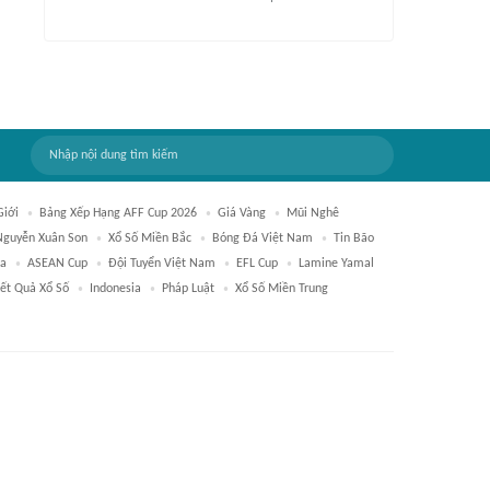
Giới
Bảng Xếp Hạng AFF Cup 2026
Giá Vàng
Mũi Nghê
Nguyễn Xuân Son
Xổ Số Miền Bắc
Bóng Đá Việt Nam
Tin Bão
a
ASEAN Cup
Đội Tuyển Việt Nam
EFL Cup
Lamine Yamal
ết Quả Xổ Số
Indonesia
Pháp Luật
Xổ Số Miền Trung