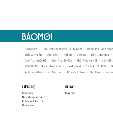
Singapore
Thời Tiết Thành Phố Hồ Chí Minh
Bảng Xếp Hạng Ngoạ
Lịch Vạn Niên
Đình Bắc
Thời Sự
Ukraine
Liên Bang Nga
Chủ Tịch Quốc Hội
Trần Thanh Mẫn
Thời Tiết Hà Nội
U23 Việ
Lịch Thi Đấu Ngoại Hạng Anh
Lionel Messi
Cảnh Sát Kinh Tế
G
AFF Cup 2026
Sân Mỹ Đình
U17 Việt Nam
Thể Thao
Xã Hộ
LIÊN HỆ
KHÁC
Giới thiệu
Tổng hợp
Điều khoản sử dụng
Chính sách bảo mật
Quảng cáo