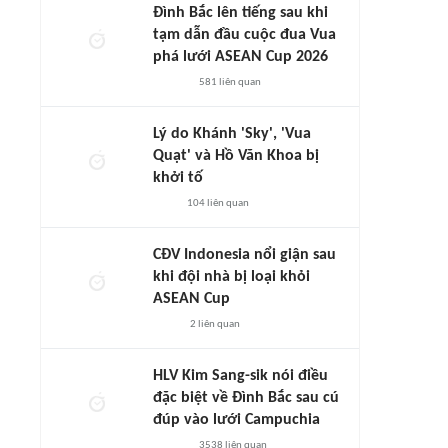
Đình Bắc lên tiếng sau khi
tạm dẫn đầu cuộc đua Vua
phá lưới ASEAN Cup 2026
581
liên quan
Lý do Khánh 'Sky', 'Vua
Quạt' và Hồ Văn Khoa bị
khởi tố
104
liên quan
CĐV Indonesia nổi giận sau
khi đội nhà bị loại khỏi
ASEAN Cup
2
liên quan
HLV Kim Sang-sik nói điều
đặc biệt về Đình Bắc sau cú
đúp vào lưới Campuchia
3538
liên quan