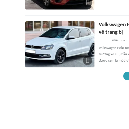
Volkswagen P
về trang bị
4
liên quan
Volkswagen Polo mới
trường xe cũ, mẫu x
được xem là một lự