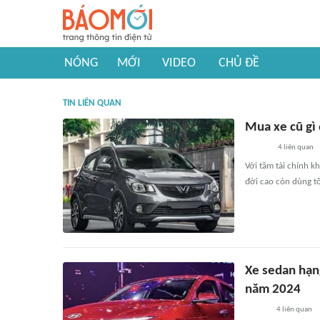
NÓNG
MỚI
VIDEO
CHỦ ĐỀ
TIN LIÊN QUAN
Mua xe cũ gì 
4
liên quan
Với tầm tài chính k
đời cao còn dùng tốt
Xe sedan hạn
năm 2024
4
liên quan