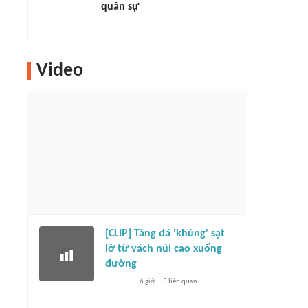
quân sự
Video
[CLIP] Tảng đá 'khủng' sạt
lở từ vách núi cao xuống
đường
6 giờ
5
liên quan