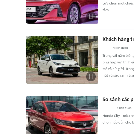
Lựa chọn một chiếc
tâm.
Khách hàng tr
4
liên quan
Trong vài năm trở l
phù hợp với thị hiế
trẻ và nữ giới. Tro
hút và sức cạnh tra
So sánh các p
4
liên quan
Honda City - mẫu se
chọn hấp dẫn cho k