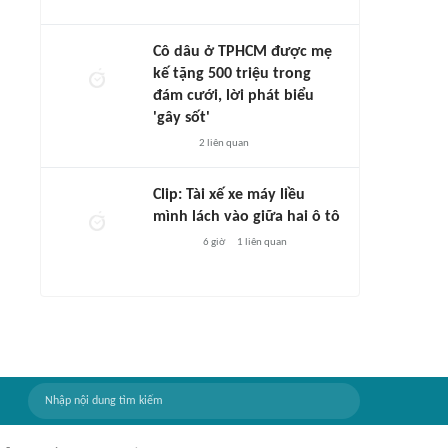
Cô dâu ở TPHCM được mẹ
kế tặng 500 triệu trong
đám cưới, lời phát biểu
'gây sốt'
2
liên quan
Clip: Tài xế xe máy liều
mình lách vào giữa hai ô tô
6 giờ
1
liên quan