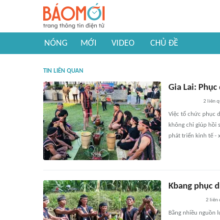
NÓNG
MỚI
VIDEO
CHỦ ĐỀ
TIN LIÊN QUAN
Gia Lai: Phục
2
liên 
Việc tổ chức phục dự
không chỉ giúp hồi 
phát triển kinh tế - 
Kbang phục d
2
liên
Bằng nhiều nguồn l