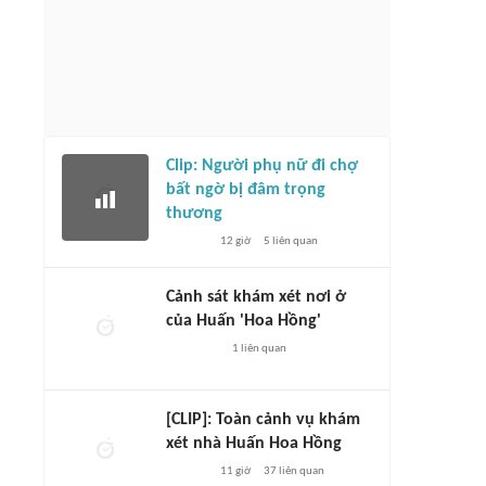
Clip: Người phụ nữ đi chợ
bất ngờ bị đâm trọng
thương
12 giờ
5
liên quan
Cảnh sát khám xét nơi ở
của Huấn 'Hoa Hồng'
1
liên quan
[CLIP]: Toàn cảnh vụ khám
xét nhà Huấn Hoa Hồng
11 giờ
37
liên quan