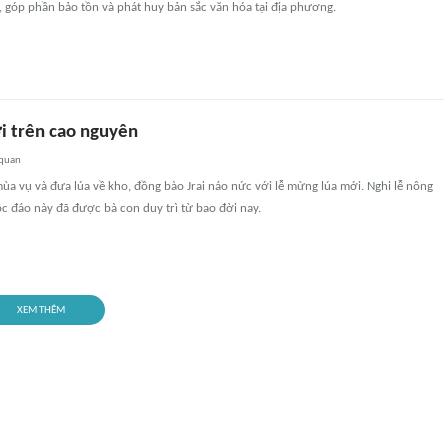
c, góp phần bảo tồn và phát huy bản sắc văn hóa tại địa phương.
 trên cao nguyên
 quan
ùa vụ và đưa lúa về kho, đồng bào Jrai náo nức với lễ mừng lúa mới. Nghi lễ nông
c đáo này đã được bà con duy trì từ bao đời nay.
XEM THÊM