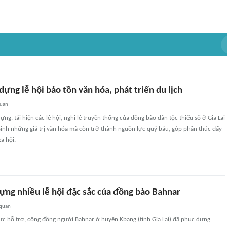
 dựng lễ hội bảo tồn văn hóa, phát triển du lịch
quan
ng, tái hiện các lễ hội, nghi lễ truyền thống của đồng bào dân tộc thiểu số ở Gia Lai
sinh những giá trị văn hóa mà còn trở thành nguồn lực quý báu, góp phần thúc đẩy
xã hội.
ựng nhiều lễ hội đặc sắc của đồng bào Bahnar
 quan
ực hỗ trợ, cộng đồng người Bahnar ở huyện Kbang (tỉnh Gia Lai) đã phục dựng