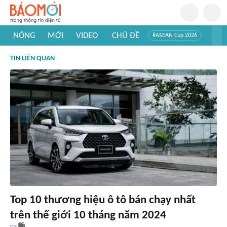
NÓNG
MỚI
VIDEO
CHỦ ĐỀ
#ASEAN Cup 2026
#Trí tuệ nhân tạo
#Mỹ - Iran
#Khám phá Việt Nam
TIN LIÊN QUAN
#Khám phá thế giới
Top 10 thương hiệu ô tô bán chạy nhất
trên thế giới 10 tháng năm 2024