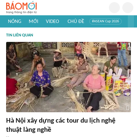
NÓNG
MỚI
VIDEO
CHỦ ĐỀ
#ASEAN Cup 2026
#Trí tuệ nhân tạo
#Mỹ - Iran
#Khám phá Việt Nam
TIN LIÊN QUAN
#Khám phá thế giới
Hà Nội xây dựng các tour du lịch nghệ
thuật làng nghề