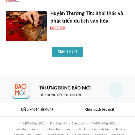
Huyện Thường Tín: Khai thác và
phát triển du lịch văn hóa
XEM THÊM
TẢI ỨNG DỤNG BÁO MỚI
ĐỂ KHÔNG BỎ SÓT TIN TỨC
Điều khoản sử dụng
Chính sách bảo mật
ASEAN Cup 2026
Kim Sang-Sik
Campuchia
A ASEAN Cup 2026
Luật Phát Triển Đô Thị
Tháo Gỡ
Iran
Đình Bắc
Trần Đình Tiệp
Hạ Tầng