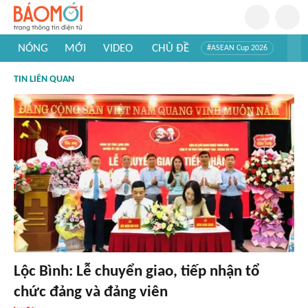
NÓNG
MỚI
VIDEO
CHỦ ĐỀ
#ASEAN Cup 2026
#Trí tuệ nhân tạo
#Mỹ - Iran
#Khám phá Việt Nam
TIN LIÊN QUAN
#Khám phá thế giới
Lộc Bình: Lễ chuyển giao, tiếp nhận tổ
chức đảng và đảng viên