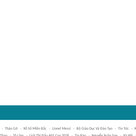
Tháo Gỡ
Xổ Số Miền Bắc
Lionel Messi
Bộ Giáo Dục Và Đào Tạo
Tin Tức
 Thao
Tô Lâm
Lịch Thi Đấu AFF Cup 2026
Tin Bão
Nguyễn Xuân Son
Xã Hội