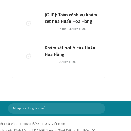
[CLIP]: Toàn cảnh vụ khám
xét nhà Huấn Hoa Hồng
7 giờ
37
liên quan
Khám xét nơi ở của Huấn
Hoa Hồng
37
liên quan
Kết Quả Vietlott Power 6/55
U17 Việt Nam
Nguyễn Đình Bắc
U23 Việt Nam
Thời Tiết
Báo Bóng Đá