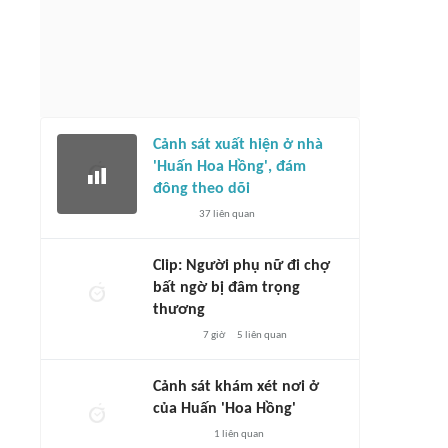
Cảnh sát xuất hiện ở nhà
'Huấn Hoa Hồng', đám
đông theo dõi
37
liên quan
Clip: Người phụ nữ đi chợ
bất ngờ bị đâm trọng
thương
7 giờ
5
liên quan
Cảnh sát khám xét nơi ở
của Huấn 'Hoa Hồng'
1
liên quan