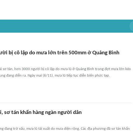
ời bị cô lập do mưa lớn trên 500mm ở Quảng Bình
i sơ tán, hơn 3000 người bị cô lập do mưa lũ ở Quảng Bình trong đợt mưa lớn kéo
rung đang diễn ra. Ngày mai (6/11), mưa lũ tiếp tục diễn biến phức tạp.
ại, sơ tán khẩn hàng ngàn người dân
ung đang trở xấu, mưa lũ tái xuất do mưa diện rộng. Các địa phương đã sơ tán khẩn