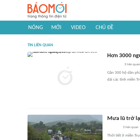
NÓNG
MỚI
VIDEO
CHỦ ĐỀ
TIN LIÊN QUAN
Hơn 3000 ngư
3
liên quan
Gần 300 hộ dân phả
dài các tỉnh miền T
Mưa lũ trở l
3
liên quan
Thời tiết ở miền Tr