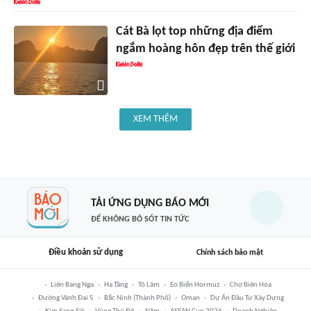
Cát Bà lọt top những địa điểm
ngắm hoàng hôn đẹp trên thế giới
XEM THÊM
TẢI ỨNG DỤNG BÁO MỚI
ĐỂ KHÔNG BỎ SÓT TIN TỨC
Điều khoản sử dụng
Chính sách bảo mật
Liên Bang Nga
Hạ Tầng
Tô Lâm
Eo Biển Hormuz
Chợ Biên Hòa
Đường Vành Đai 5
Bắc Ninh (thành Phố)
Oman
Dự Án Đầu Tư Xây Dựng