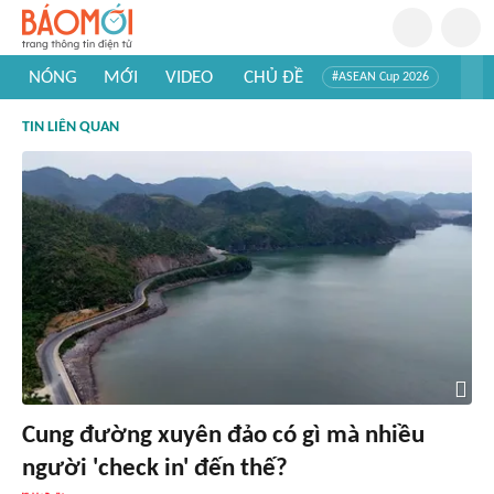
NÓNG
MỚI
VIDEO
CHỦ ĐỀ
#ASEAN Cup 2026
#Trí tuệ nhân tạo
#Mỹ - Iran
#Khám phá Việt Nam
TIN LIÊN QUAN
#Khám phá thế giới
Cung đường xuyên đảo có gì mà nhiều
người 'check in' đến thế?