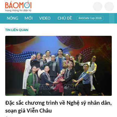
NÓNG
MỚI
VIDEO
CHỦ ĐỀ
#ASEAN Cup 2026
#Trí tuệ nhân tạo
#Mỹ - Iran
#Khám phá Việt Nam
TIN LIÊN QUAN
#Khám phá thế giới
Đặc sắc chương trình về Nghệ sỹ nhân dân,
soạn giả Viễn Châu