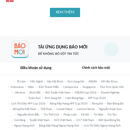
XEM THÊM
TẢI ỨNG DỤNG BÁO MỚI
ĐỂ KHÔNG BỎ SÓT TIN TỨC
Điều khoản sử dụng
Chính sách bảo mật
Tô Lâm
Mũi Nghê
Sân Mỹ Đình
Kim Sang-Sik
ASEAN
Hồ Văn Khoa
Indonesia
Năm
Trần Thanh Mẫn
Campuchia
Singapore
Chủ Tịch Quốc Hội
Ukraine
Đình Bắc
Đội Tuyển Việt Nam
ASEAN Cup 2026
Doanh Nghiệp
Xuân Son
Kim Sang Sik
Liên Bang Nga
AFF Cup 2026
Lịch Thi Đấu AFF Cup 2026
Bảng Xếp Hạng AFF Cup 2026
Bóng Đá
Báo Bóng Đá
Bóng Đá Việt Nam
Thể Thao
Lionel Messi
Lamine Yamal
Nguyễn Xuân Son
Nguyễn Đình Bắc
Tin Thế Giới
Pháp Luật
Xã Hội
Tin Bão
Tin Tức
Giá Vàng
Tuyển Việt Nam
U23 Việt Nam
U17 Việt Nam
Kết Quả Bóng Đá
Ngoại Hạng Anh
Bảng Xếp Hạng Ngoại Hạng Anh
Lịch Thi Đấu Ngoại Hạng Anh