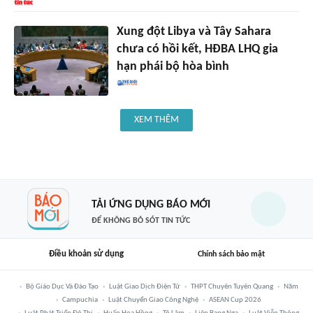
Xung đột Libya và Tây Sahara
chưa có hồi kết, HĐBA LHQ gia
hạn phái bộ hòa bình
XEM THÊM
TẢI ỨNG DỤNG BÁO MỚI
ĐỂ KHÔNG BỎ SÓT TIN TỨC
Điều khoản sử dụng
Chính sách bảo mật
Bộ Giáo Dục Và Đào Tạo
Luật Giao Dịch Điện Tử
THPT Chuyên Tuyên Quang
Năm
Campuchia
Luật Chuyển Giao Công Nghệ
ASEAN Cup 2026