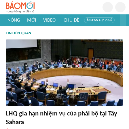
NÓNG
MỚI
VIDEO
CHỦ ĐỀ
#ASEAN Cup 2026
#Trí tuệ nhân tạo
#Mỹ - Iran
#Khám phá Việt Nam
TIN LIÊN QUAN
#Khám phá thế giới
LHQ gia hạn nhiệm vụ của phái bộ tại Tây
Sahara