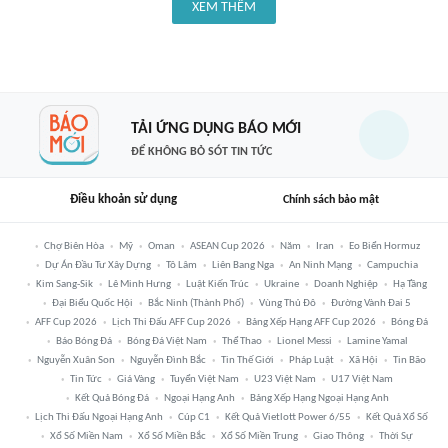
XEM THÊM
TẢI ỨNG DỤNG BÁO MỚI
ĐỂ KHÔNG BỎ SÓT TIN TỨC
Điều khoản sử dụng
Chính sách bảo mật
Chợ Biên Hòa
Mỹ
Oman
ASEAN Cup 2026
Năm
Iran
Eo Biển Hormuz
Dự Án Đầu Tư Xây Dựng
Tô Lâm
Liên Bang Nga
An Ninh Mạng
Campuchia
Kim Sang-Sik
Lê Minh Hưng
Luật Kiến Trúc
Ukraine
Doanh Nghiệp
Hạ Tầng
Đại Biểu Quốc Hội
Bắc Ninh (thành Phố)
Vùng Thủ Đô
Đường Vành Đai 5
AFF Cup 2026
Lịch Thi Đấu AFF Cup 2026
Bảng Xếp Hạng AFF Cup 2026
Bóng Đá
Báo Bóng Đá
Bóng Đá Việt Nam
Thể Thao
Lionel Messi
Lamine Yamal
Nguyễn Xuân Son
Nguyễn Đình Bắc
Tin Thế Giới
Pháp Luật
Xã Hội
Tin Bão
Tin Tức
Giá Vàng
Tuyển Việt Nam
U23 Việt Nam
U17 Việt Nam
Kết Quả Bóng Đá
Ngoại Hạng Anh
Bảng Xếp Hạng Ngoại Hạng Anh
Lịch Thi Đấu Ngoại Hạng Anh
Cúp C1
Kết Quả Vietlott Power 6/55
Kết Quả Xổ Số
Xổ Số Miền Nam
Xổ Số Miền Bắc
Xổ Số Miền Trung
Giao Thông
Thời Sự