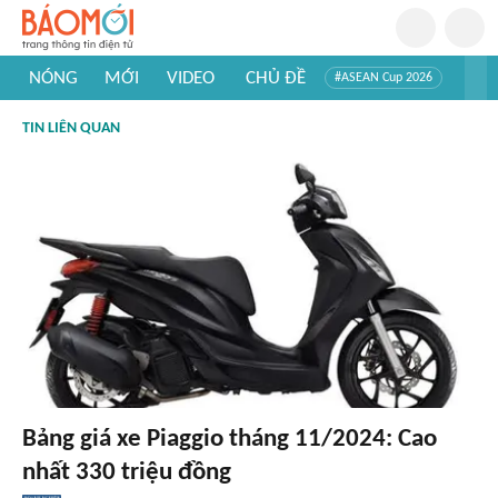
NÓNG
MỚI
VIDEO
CHỦ ĐỀ
#ASEAN Cup 2026
#Trí tuệ nhân tạo
#Mỹ - Iran
#Khám phá Việt Nam
TIN LIÊN QUAN
#Khám phá thế giới
Bảng giá xe Piaggio tháng 11/2024: Cao
nhất 330 triệu đồng