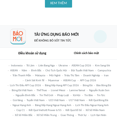
XEM THÊM
TẢI ỨNG DỤNG BÁO MỚI
ĐỂ KHÔNG BỎ SÓT TIN TỨC
Điều khoản sử dụng
Chính sách bảo mật
Indonesia
Tô Lâm
Liên Bang Nga
Ukraine
ASEAN Cup 2026
Kim Sang-Sik
ASEAN
Năm
Đình Bắc
Chủ Tịch Quốc Hội
Đội Tuyển Việt Nam
Campuchia
Trần Thanh Mẫn
Malaysia
Mũi Nghê
Triệu Thị Tâm
Doanh Nghiệp
Iran
Cảnh Sát Kinh Tế
Myanmar
ASEAN Cup
AFF Cup 2026
Lịch Thi Đấu AFF Cup 2026
Bảng Xếp Hạng AFF Cup 2026
Bóng Đá
Báo Bóng Đá
Bóng Đá Việt Nam
Thể Thao
Lionel Messi
Lamine Yamal
Nguyễn Xuân Son
Nguyễn Đình Bắc
Tin Thế Giới
Pháp Luật
Xã Hội
Tin Bão
Tin Tức
Giá Vàng
Tuyển Việt Nam
U23 Việt Nam
U17 Việt Nam
Kết Quả Bóng Đá
Ngoại Hạng Anh
Bảng Xếp Hạng Ngoại Hạng Anh
Lịch Thi Đấu Ngoại Hạng Anh
Cúp C1
Kết Quả Vietlott Power 6/55
Kết Quả Xổ Số
Xổ Số Miền Nam
Xổ Số Miền Bắc
Xổ Số Miền Trung
Giao Thông
Thời Sự
Lịch Vạn Niên