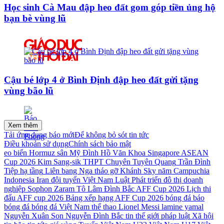
Học sinh Cà Mau đập heo đất gom góp tiền ủng hộ
bạn bè vùng lũ
Cậu bé lớp 4 ở Bình Định đập heo đất gửi tặng
vùng bão lũ
Xem thêm
Tải ứng dụng báo mới
Để không bỏ sót tin tức
Điều khoản sử dụng
Chính sách bảo mật
eo biển Hormuz
sân Mỹ Đình
Hồ Văn Khoa
Singapore
ASEAN
Cup 2026
Kim Sang-sik
THPT Chuyên Tuyên Quang
Trần Đình
Tiệp
hạ tầng
Liên bang Nga
tháo gỡ
Khánh Sky
năm
Campuchia
Indonesia
Iran
đội tuyển Việt Nam
Luật Phát triển đô thị
doanh
nghiệp
Sophon Zaram
Tô Lâm
Đình Bắc
AFF Cup 2026
Lịch thi
đấu AFF cup 2026
Bảng xếp hạng AFF Cup 2026
bóng đá
báo
bóng đá
bóng đá Việt Nam
thể thao
Lionel Messi
lamine yamal
Nguyễn Xuân Son
Nguyễn Đình Bắc
tin thế giới
pháp luật
Xã hội