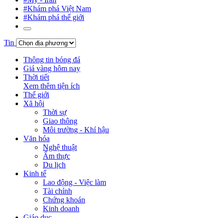
#Khám phá Việt Nam
#Khám phá thế giới
Tin
Thông tin bóng đá
Giá vàng hôm nay
Thời tiết
Xem thêm tiện ích
Thế giới
Xã hội
Thời sự
Giao thông
Môi trường - Khí hậu
Văn hóa
Nghệ thuật
Ẩm thực
Du lịch
Kinh tế
Lao động - Việc làm
Tài chính
Chứng khoán
Kinh doanh
Giáo dục