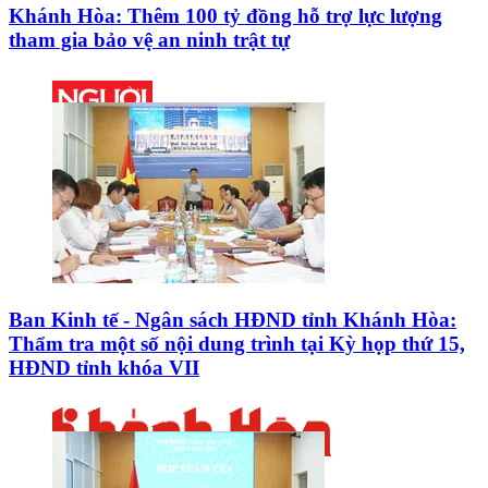
Khánh Hòa: Thêm 100 tỷ đồng hỗ trợ lực lượng
tham gia bảo vệ an ninh trật tự
Ban Kinh tế - Ngân sách HĐND tỉnh Khánh Hòa:
Thẩm tra một số nội dung trình tại Kỳ họp thứ 15,
HĐND tỉnh khóa VII