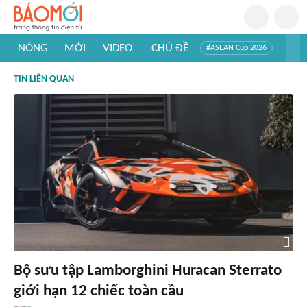
NÓNG
MỚI
VIDEO
CHỦ ĐỀ
#ASEAN Cup 2026
#Trí tuệ nhân tạo
#Mỹ - Iran
#Khám phá Việt Nam
TIN LIÊN QUAN
#Khám phá thế giới
Bộ sưu tập Lamborghini Huracan Sterrato
giới hạn 12 chiếc toàn cầu