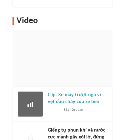
Video
Clip: Xe máy trượt ngã vì
vệt dầu chảy của xe ben
331
liên quan
Giếng tự phun khí và nước
cực mạnh gây xói lở, đứng