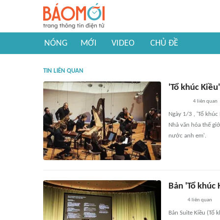
NÓNG
MỚI
VIDEO
CHỦ ĐỀ
TIN LIÊN QUAN
'Tổ khúc Kiều
4
liên quan
Ngày 1/3 , 'Tổ khúc
Nhà văn hóa thế giớ
nước anh em'.
Bản 'Tổ khúc 
4
liên quan
Bản Suite Kiều (Tổ 