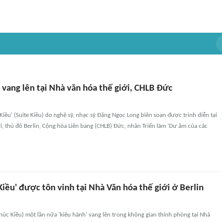
' vang lên tại Nhà văn hóa thế giới, CHLB Đức
 Kiều' (Suite Kiều) do nghệ sỹ, nhạc sỹ Đặng Ngọc Long biên soạn được trình diễn tại
i, thủ đô Berlin, Cộng hòa Liên bang (CHLB) Đức, nhân Triển lãm 'Dư âm của các
Kiều' được tôn vinh tại Nhà Văn hóa thế giới ở Berlin
khúc Kiều) một lần nữa 'kiêu hãnh' vang lên trong không gian thính phòng tại Nhà