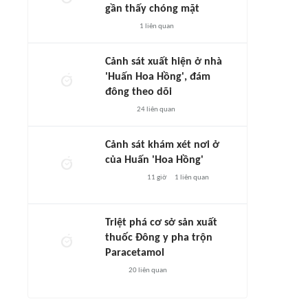
gần thấy chóng mặt
1
liên quan
Cảnh sát xuất hiện ở nhà
'Huấn Hoa Hồng', đám
đông theo dõi
24
liên quan
Cảnh sát khám xét nơi ở
của Huấn 'Hoa Hồng'
11 giờ
1
liên quan
Triệt phá cơ sở sản xuất
thuốc Đông y pha trộn
Paracetamol
20
liên quan