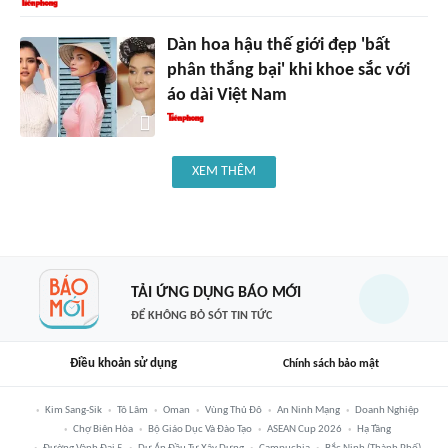
Dàn hoa hậu thế giới đẹp 'bất
phân thắng bại' khi khoe sắc với
áo dài Việt Nam
XEM THÊM
TẢI ỨNG DỤNG BÁO MỚI
ĐỂ KHÔNG BỎ SÓT TIN TỨC
Điều khoản sử dụng
Chính sách bảo mật
Kim Sang-Sik
Tô Lâm
Oman
Vùng Thủ Đô
An Ninh Mạng
Doanh Nghiệp
Chợ Biên Hòa
Bộ Giáo Dục Và Đào Tạo
ASEAN Cup 2026
Hạ Tầng