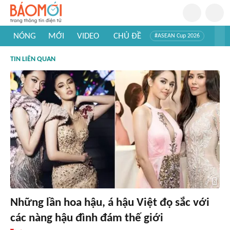
NÓNG
MỚI
VIDEO
CHỦ ĐỀ
#ASEAN Cup 2026
#Trí tuệ nhân tạo
#Mỹ - Iran
#Khám phá Việt Nam
TIN LIÊN QUAN
#Khám phá thế giới
Những lần hoa hậu, á hậu Việt đọ sắc với
các nàng hậu đình đám thế giới