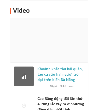
Video
Khoảnh khắc tàu hải quân,
tàu cá cứu hai người trôi
dạt trên biển Đà Nẵng
10 giờ
60
liên quan
Cao Bằng động đất lần thứ
4, rung lắc xảy ra ở phường
đông dân nhất tỉnh