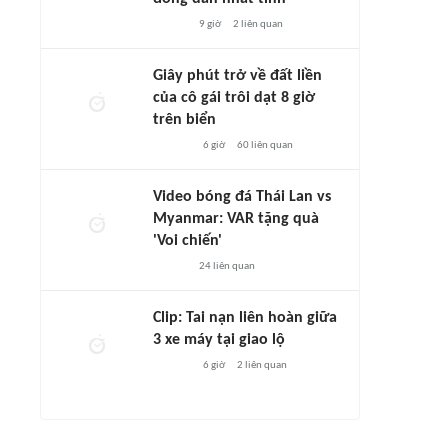
9 giờ
2
liên quan
Giây phút trở về đất liền
của cô gái trôi dạt 8 giờ
trên biển
6 giờ
60
liên quan
Video bóng đá Thái Lan vs
Myanmar: VAR tặng quà
'Voi chiến'
24
liên quan
Clip: Tai nạn liên hoàn giữa
3 xe máy tại giao lộ
6 giờ
2
liên quan