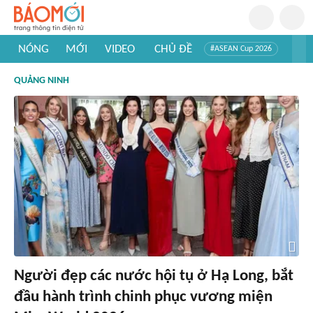
NÓNG
MỚI
VIDEO
CHỦ ĐỀ
#ASEAN Cup 2026
#Trí tuệ nhân tạo
#Mỹ - Iran
#Khám phá Việt Nam
QUẢNG NINH
#Khám phá thế giới
Người đẹp các nước hội tụ ở Hạ Long, bắt
đầu hành trình chinh phục vương miện