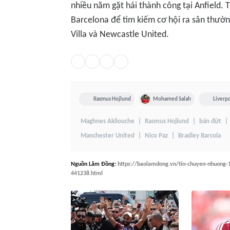
nhiều năm gặt hái thành công tại Anfield. T
Barcelona để tìm kiếm cơ hội ra sân thườn
Villa và Newcastle United.
Rasmus Hojlund
Mohamed Salah
Liverp
Maghnes Akliouche
Rasmus Hojlund
bán đứt
Manchester United
Nico Paz
Bradley Barcola
Nguồn
Lâm Đồng
:
https://baolamdong.vn/tin-chuyen-nhuong-11
441238.html