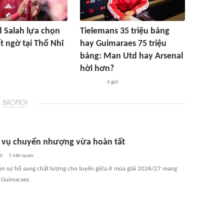
Salah lựa chọn
Tielemans 35 triệu bảng
t ngờ tại Thổ Nhĩ
hay Guimaraes 75 triệu
bảng: Man Utd hay Arsenal
hời hơn?
6 giờ
vụ chuyển nhượng vừa hoàn tất
iờ
1
liên quan
ón sự bổ sung chất lượng cho tuyến giữa ở mùa giải 2026/27 mang
 Guimaraes.