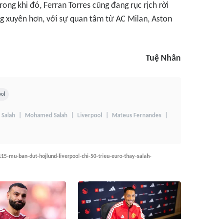
rong khi đó, Ferran Torres cũng đang rục rịch rời
g xuyên hơn, với sự quan tâm từ AC Milan, Aston
Tuệ Nhân
ool
Salah
Mohamed Salah
Liverpool
Mateus Fernandes
5-mu-ban-dut-hojlund-liverpool-chi-50-trieu-euro-thay-salah-