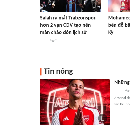
Salah ra mắt Trabzonspor,
Mohamed 
hơn 2 vạn CĐV tạo nên
bến đỗ bấ
màn chào đón lịch sử
Kỳ
6 giờ
Tin nóng
Những 
4 g
Arsenal đ
tên Bruno