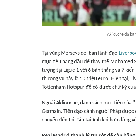
Akliouche đã lọt
Tại vùng Merseyside, ban lãnh đạo
Liverpo
mục tiêu hàng đầu để thay thế Mohamed Sal
tượng tại Ligue 1 với 6 bàn thắng và 7 ki
thương vụ này là 50 triệu euro. Hiện tại, L
Tottenham Hotspur để có được chữ ký của 
Ngoài Akliouche, danh sách mục tiêu của "
Germain. Tiền đạo cánh người Pháp được đ
chuyển đến thi đấu tại Anh khi hợp đồng vớ
Real Madrid thanh lý trụ cột để cân bằng 