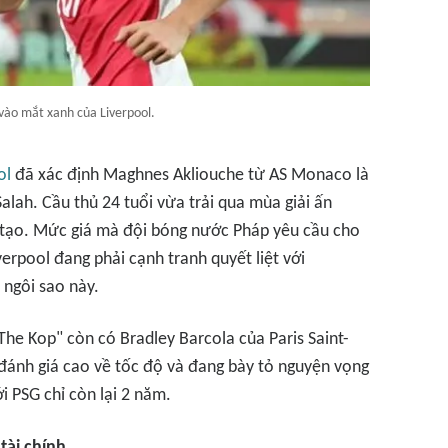
 vào mắt xanh của Liverpool.
ol
đã xác định Maghnes Akliouche từ AS Monaco là
ah. Cầu thủ 24 tuổi vừa trải qua mùa giải ấn
ến tạo. Mức giá mà đội bóng nước Pháp yêu cầu cho
iverpool đang phải cạnh tranh quyết liệt với
ngôi sao này.
The Kop" còn có Bradley Barcola của Paris Saint-
ánh giá cao về tốc độ và đang bày tỏ nguyện vọng
i PSG chỉ còn lại 2 năm.
tài chính