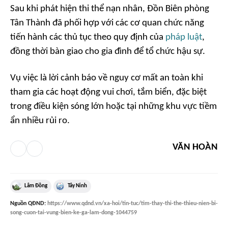
Sau khi phát hiện thi thể nạn nhân, Đồn Biên phòng
Tân Thành đã phối hợp với các cơ quan chức năng
tiến hành các thủ tục theo quy định của
pháp luật
,
đồng thời bàn giao cho gia đình để tổ chức hậu sự.
Vụ việc là lời cảnh báo về nguy cơ mất an toàn khi
tham gia các hoạt động vui chơi, tắm biển, đặc biệt
trong điều kiện sóng lớn hoặc tại những khu vực tiềm
ẩn nhiều rủi ro.
VĂN HOÀN
Lâm Đồng
Tây Ninh
Nguồn
QĐND
:
https://www.qdnd.vn/xa-hoi/tin-tuc/tim-thay-thi-the-thieu-nien-bi-
song-cuon-tai-vung-bien-ke-ga-lam-dong-1044759