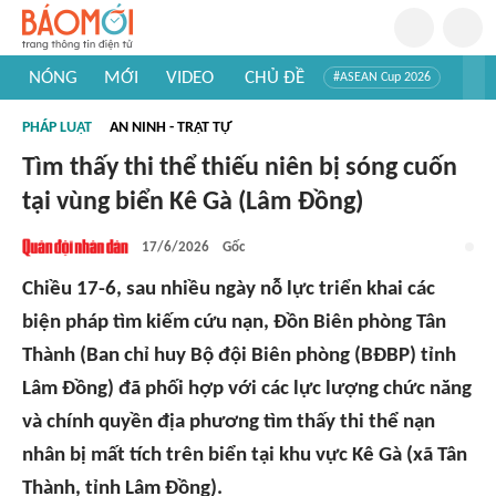
NÓNG
MỚI
VIDEO
CHỦ ĐỀ
#ASEAN Cup 2026
#Trí tuệ nhân tạo
#Mỹ - Iran
#Khám phá Việt Nam
PHÁP LUẬT
AN NINH - TRẬT TỰ
#Khám phá thế giới
Tìm thấy thi thể thiếu niên bị sóng cuốn
tại vùng biển Kê Gà (Lâm Đồng)
17/6/2026
Gốc
Chiều 17-6, sau nhiều ngày nỗ lực triển khai các
biện pháp tìm kiếm cứu nạn, Đồn Biên phòng Tân
Thành (Ban chỉ huy Bộ đội Biên phòng (BĐBP) tỉnh
Lâm Đồng) đã phối hợp với các lực lượng chức năng
và chính quyền địa phương tìm thấy thi thể nạn
nhân bị mất tích trên biển tại khu vực Kê Gà (xã Tân
Thành, tỉnh Lâm Đồng).