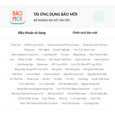
TẢI ỨNG DỤNG BÁO MỚI
ĐỂ KHÔNG BỎ SÓT TIN TỨC
Điều khoản sử dụng
Chính sách bảo mật
Thái Lan
ASEAN Cup 2026
Xaysomphone Phomvihane
Australia Sam Mostyn
Malaysia
Mũi Nghê
Doanh Nghiệp
Chủ Tịch Quốc Hội
New Zealand Cindy Kiro
Luật Dầu Khí
Tô Lâm
Nắng Nóng
Trần Thanh Mẫn
Iran
Điểm Chuẩn
Ukraine
Đội Tuyển Việt Nam
Quốc Hội Lào
New Zealand
Liên Bang Nga
Myanmar
AFF Cup 2026
Lịch Thi Đấu AFF Cup 2026
Bảng Xếp Hạng AFF Cup 2026
Bóng Đá
Báo Bóng Đá
Bóng Đá Việt Nam
Thể Thao
Lionel Messi
Lamine Yamal
Nguyễn Xuân Son
Nguyễn Đình Bắc
Tin Thế Giới
Pháp Luật
Xã Hội
Tin Bão
Tin Tức
Giá Vàng
Tuyển Việt Nam
U23 Việt Nam
U17 Việt Nam
Kết Quả Bóng Đá
Ngoại Hạng Anh
Bảng Xếp Hạng Ngoại Hạng Anh
Lịch Thi Đấu Ngoại Hạng Anh
Cúp C1
Kết Quả Vietlott Power 6/55
Kết Quả Xổ Số
Xổ Số Miền Nam
Xổ Số Miền Bắc
Xổ Số Miền Trung
Giao Thông
Thời Sự
Lịch Vạn Niên
Thời Tiết
Thời Tiết Thành Phố Hồ Chí Minh
Thời Tiết Hà Nội
Giá Xăng Dầu