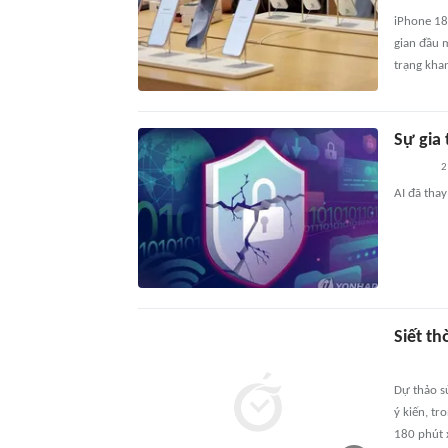
iPhone 18
gian đầu 
trạng kha
Sự gia
2
AI đã tha
Siết t
Dự thảo s
ý kiến, tr
180 phút 