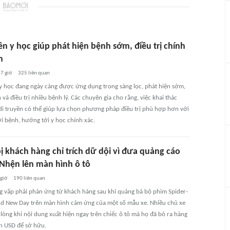
ền y học giúp phát hiện bệnh sớm, điều trị chính
n
7 giờ
325
liên quan
 y học đang ngày càng được ứng dụng trong sàng lọc, phát hiện sớm,
và điều trị nhiều bệnh lý. Các chuyên gia cho rằng, việc khai thác
 di truyền có thể giúp lựa chọn phương pháp điều trị phù hợp hơn với
i bệnh, hướng tới y học chính xác.
 khách hàng chỉ trích dữ dội vì đưa quảng cáo
Nhện lên màn hình ô tô
 giờ
190
liên quan
vấp phải phản ứng từ khách hàng sau khi quảng bá bộ phim Spider-
d New Day trên màn hình cảm ứng của một số mẫu xe. Nhiều chủ xe
lòng khi nội dung xuất hiện ngay trên chiếc ô tô mà họ đã bỏ ra hàng
n USD để sở hữu.