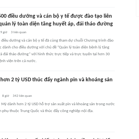
500 điều dưỡng và cán bộ y tế được đào tạo liên
 quản lý toàn diện tăng huyết áp, đái tháo đường
9 giờ
3
liên quan
 điều dưỡng và cán bộ y tế đã cùng tham dự chuỗi Chương trình đào
tục dành cho điều dưỡng với chủ đề “Quản lý toàn diện bệnh lý tăng
à đái tháo đường” với hình thức trực tiếp và trực tuyến tại hơn 30
ệnh viện trên cả nước.
 hơn 2 tỷ USD thúc đẩy ngành pin và khoáng sản
8 giờ
342
liên quan
 Mỹ dành hơn 2 tỷ USD hỗ trợ sản xuất pin và khoáng sản trong nước
 phụ thuộc Trung Quốc và thúc đẩy công nghiệp nội địa.