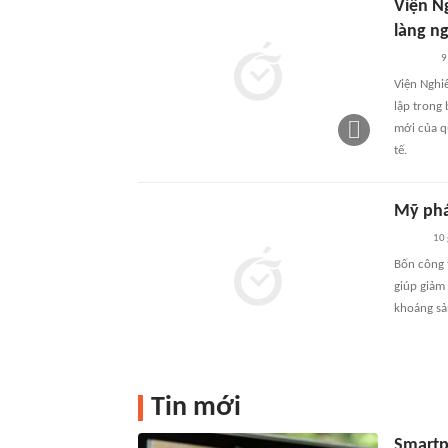
Viện Ng
làng n
9
Viện Nghi
lập trong
mới của q
tế.
Mỹ phá
10 
Bốn công 
giúp giảm
khoáng sả
Tin mới
Smartp