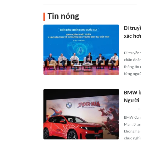
Tin nóng
Di truy
xác hơ
Di truyền
chẩn đoán 
thông tin
từng ngườ
BMW bị
Người 
3
BMW đang 
Man: Bran
không hài 
chục nghì