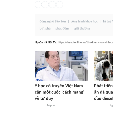
Công nghệ Bảo Sơn
công trình khoa học
Trí tuệ 
bứt phá
phát động
giải thưởng
Nguồn
Hà Nội TV
:
https://hanoionline.vn/tim-kiem-ton-vinh-c
Y học cổ truyền Việt Nam
Phát triển
cần một cuộc 'cách mạng'
ăn đã qua
về tư duy
dầu diese
26 phút
1 g