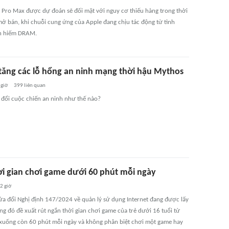
 Pro Max được dự đoán sẽ đối mặt với nguy cơ thiếu hàng trong thời
mở bán, khi chuỗi cung ứng của Apple đang chịu tác động từ tình
n hiếm DRAM.
 tăng các lỗ hổng an ninh mạng thời hậu Mythos
 giờ
399
liên quan
y đổi cuộc chiến an ninh như thế nào?
hời gian chơi game dưới 60 phút mỗi ngày
2 giờ
ửa đổi Nghị định 147/2024 về quản lý sử dụng Internet đang được lấy
ong đó đề xuất rút ngắn thời gian chơi game của trẻ dưới 16 tuổi từ
xuống còn 60 phút mỗi ngày và không phân biệt chơi một game hay