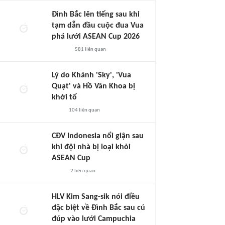
Đình Bắc lên tiếng sau khi
tạm dẫn đầu cuộc đua Vua
phá lưới ASEAN Cup 2026
581
liên quan
Lý do Khánh 'Sky', 'Vua
Quạt' và Hồ Văn Khoa bị
khởi tố
104
liên quan
CĐV Indonesia nổi giận sau
khi đội nhà bị loại khỏi
ASEAN Cup
2
liên quan
HLV Kim Sang-sik nói điều
đặc biệt về Đình Bắc sau cú
đúp vào lưới Campuchia