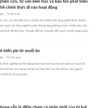
hiên cứu, tư vấn kiến trúc và bảo tồn phát triển
ghề chính thức đi vào hoạt động
 giờ
70
liên quan
ên cứu, tư vấn kiến trúc và bảo tồn phát triển làng nghề được thành
 bối cảnh các làng nghề truyền thống đang đứng trước nhiều yêu cầu
uá trình đô thị hóa, chuyển đổi số, chuyển đổi xanh và hội nhập quốc
t triển pin từ muối ăn
giờ
652
liên quan
ty khởi nghiệp tại Mỹ đang thương mại hóa loại pin làm từ muối ăn
 chi phí lưu trữ năng lượng và chấm dứt sự phụ thuộc vào nguồn
n hiếm từ Trung Quốc.
hone vẫn là điểm chạm cá nhân nhất của trí tuệ