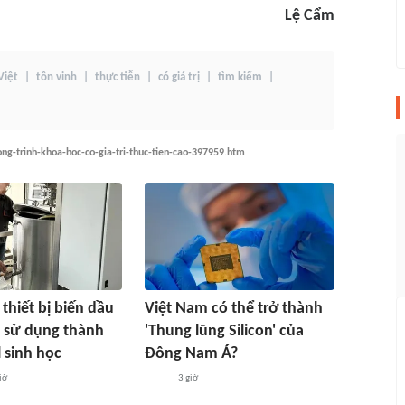
Lệ Cẩm
Việt
tôn vinh
thực tiễn
có giá trị
tìm kiếm
ong-trinh-khoa-hoc-co-gia-tri-thuc-tien-cao-397959.htm
 thiết bị biến dầu
Việt Nam có thể trở thành
 sử dụng thành
'Thung lũng Silicon' của
l sinh học
Đông Nam Á?
iờ
3 giờ