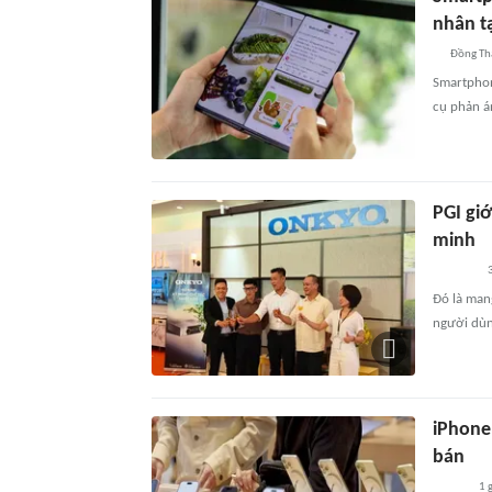
nhân t
Đồng Th
Smartphon
cụ phản á
PGI giớ
minh
Đó là man
người dùn
iPhone
bán
1 