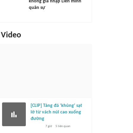
không gia nhập Liên minh
quân sự
Video
[CLIP] Tảng đá 'khủng' sạt
lở từ vách núi cao xuống
đường
7 giờ
5
liên quan