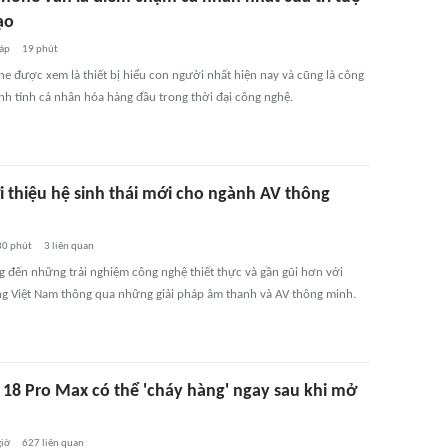
ạo
áp
19 phút
e được xem là thiết bị hiểu con người nhất hiện nay và cũng là công
nh tính cá nhân hóa hàng đầu trong thời đại công nghệ.
i thiệu hệ sinh thái mới cho ngành AV thông
30 phút
3
liên quan
g đến những trải nghiệm công nghệ thiết thực và gần gũi hơn với
g Việt Nam thông qua những giải pháp âm thanh và AV thông minh.
 18 Pro Max có thể 'cháy hàng' ngay sau khi mở
giờ
627
liên quan