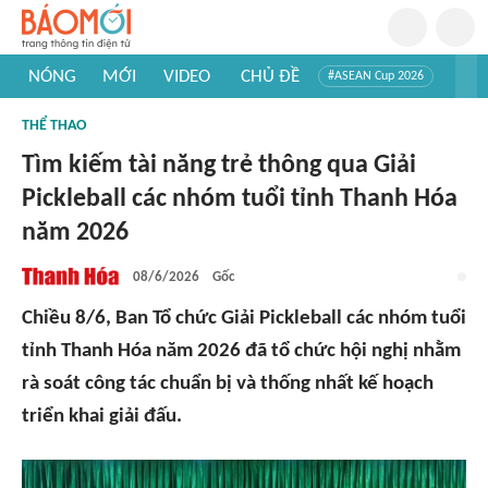
NÓNG
MỚI
VIDEO
CHỦ ĐỀ
#ASEAN Cup 2026
#Trí tuệ nhân tạo
#Mỹ - Iran
#Khám phá Việt Nam
THỂ THAO
#Khám phá thế giới
Tìm kiếm tài năng trẻ thông qua Giải
Pickleball các nhóm tuổi tỉnh Thanh Hóa
năm 2026
08/6/2026
Gốc
Chiều 8/6, Ban Tổ chức Giải Pickleball các nhóm tuổi
tỉnh Thanh Hóa năm 2026 đã tổ chức hội nghị nhằm
rà soát công tác chuẩn bị và thống nhất kế hoạch
triển khai giải đấu.