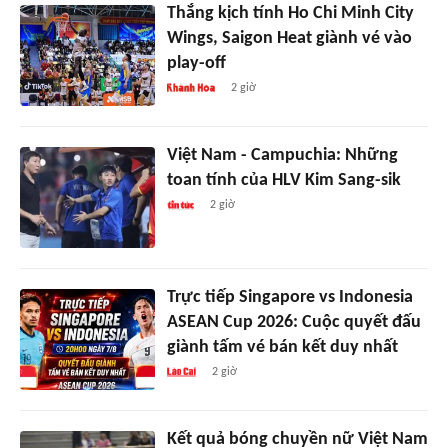
Thắng kịch tính Ho Chi Minh City
Wings, Saigon Heat giành vé vào
play-off
2 giờ
Việt Nam - Campuchia: Những
toan tính của HLV Kim Sang-sik
2 giờ
Trực tiếp Singapore vs Indonesia
ASEAN Cup 2026: Cuộc quyết đấu
giành tấm vé bán kết duy nhất
2 giờ
Kết quả bóng chuyền nữ Việt Nam