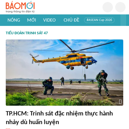
NÓNG
MỚI
VIDEO
CHỦ ĐỀ
#ASEAN Cup 2026
#Trí tuệ nhân tạo
#Mỹ - Iran
#Khám phá Việt Nam
TIỂU ĐOÀN TRINH SÁT 47
#Khám phá thế giới
TP.HCM: Trinh sát đặc nhiệm thực hành
nhảy dù huấn luyện